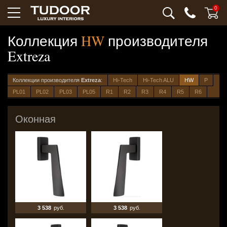
0
Коллекция
HW
производителя
Extreza
Коллекции производителя
Extreza
:
Hi-Tech
Hi-Tech ALU
HW
P
PL01
PL02
PL03
PL05
R1
R2
R3
R4
R5
R6
Оконная
3 538
руб.
3 538
руб.