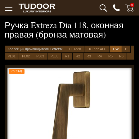
0
Ручка Extreza Dia 118, оконная
правая (бронза матовая)
Коллекции производителя
Extreza
:
Hi-Tech
Hi-Tech ALU
HW
P
PL01
PL02
PL03
PL05
R1
R2
R3
R4
R5
R6
СКЛАД