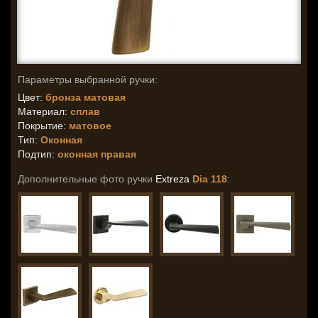
Параметры выбранной ручки:
Цвет:
бронза матовая
Материал:
сплав
Покрытие:
матовое
Тип:
Оконная
Подтип:
оконная правая
Дополнительные фото ручки
Extreza
Dia 118
: