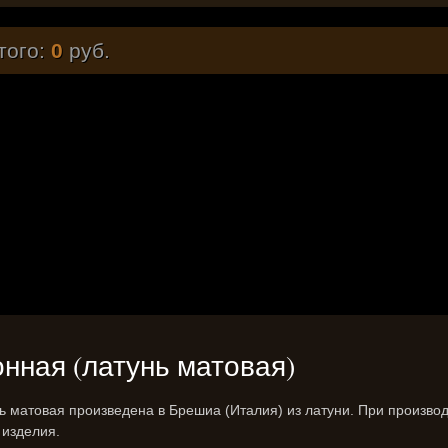
того:
0
руб.
конная (латунь матовая)
нь матовая произведена в Брешиа (Италия) из латуни. При произво
изделия.