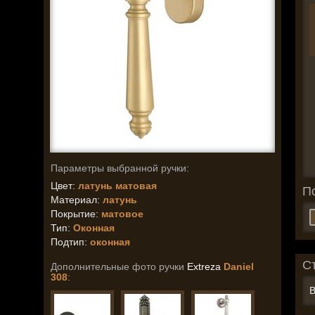
Параметры выбранной ручки:
Цвет:
латунь матовая
П
Материал:
латунь
Покрытие:
матовое
Тип:
Оконная
Подтип:
оконная
С
Дополнительные фото ручки
Extreza
Daniel
308
:
В