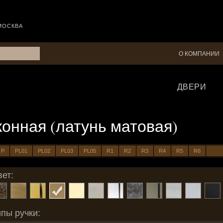
МОСКВА
О КОМПАНИИ
ДВЕРИ
 оконная (латунь матовая)
P
PL01
PL02
PL03
PL05
R1
R2
R3
R4
R5
R6
ет:
пы ручки: