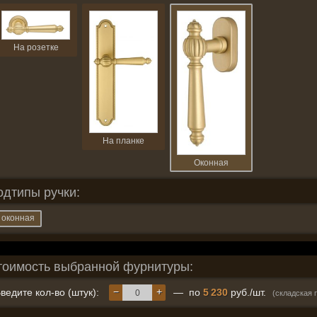
На розетке
На планке
Оконная
одтипы ручки:
оконная
тоимость выбранной фурнитуры:
−
+
ведите кол-во (штук):
— по
5 230
руб./шт.
(складская 