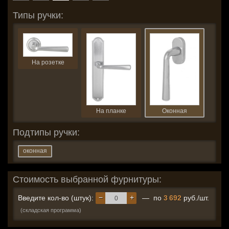
Типы ручки:
На розетке
На планке
Оконная
Подтипы ручки:
оконная
Стоимость выбранной фурнитуры:
−
+
Введите кол-во (штук):
— по
3 692
руб./шт.
(складская программа)