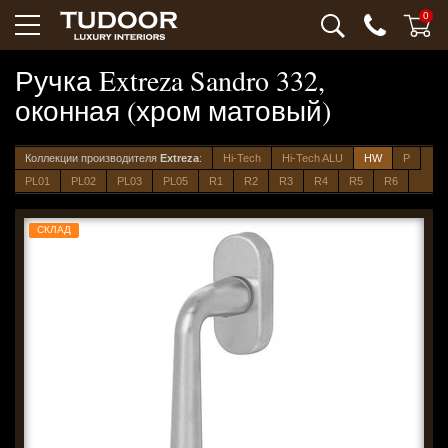
0
Ручка Extreza Sandro 332,
оконная (хром матовый)
Коллекции производителя
Extreza
:
Hi-Tech
Hi-Tech ALU
HW
P
PL01
PL02
PL03
PL05
R1
R2
R3
R4
R5
R6
СКЛАД