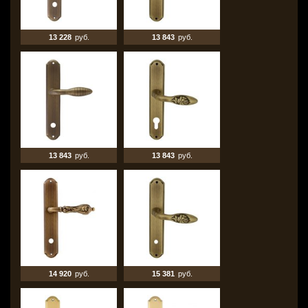
13 228
руб.
13 843
руб.
13 843
руб.
13 843
руб.
14 920
руб.
15 381
руб.