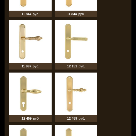
11 844
руб.
11 844
руб.
11 997
руб.
12 151
руб.
12 459
руб.
12 459
руб.