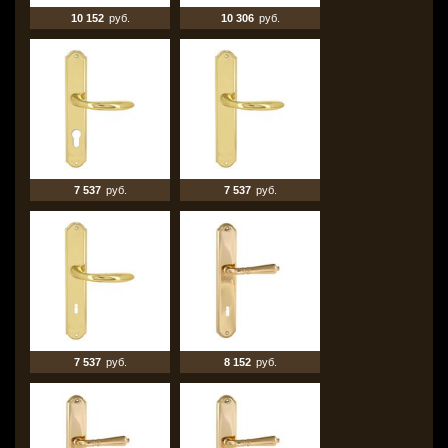
10 152
руб.
10 306
руб.
7 537
руб.
7 537
руб.
7 537
руб.
8 152
руб.