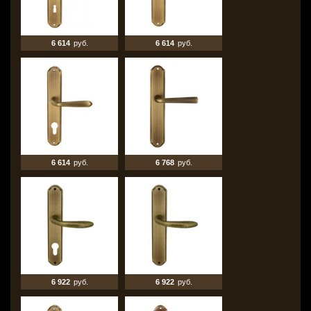
6 614
руб.
6 614
руб.
6 614
руб.
6 768
руб.
6 922
руб.
6 922
руб.