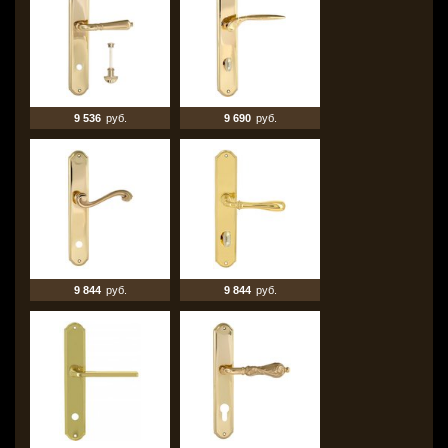
9 536
руб.
9 690
руб.
9 844
руб.
9 844
руб.