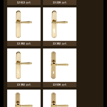
12 613
руб.
13 228
руб.
13 382
руб.
13 382
руб.
13 382
руб.
13 536
руб.