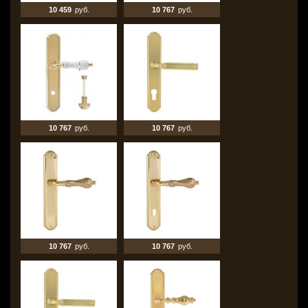
10 459
руб.
10 767
руб.
10 767
руб.
10 767
руб.
10 767
руб.
10 767
руб.