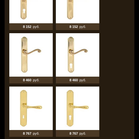
8 152
руб.
8 152
руб.
8 460
руб.
8 460
руб.
8 767
руб.
8 767
руб.