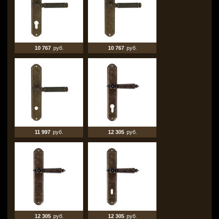
10 767
руб.
10 767
руб.
11 997
руб.
12 305
руб.
12 305
руб.
12 305
руб.