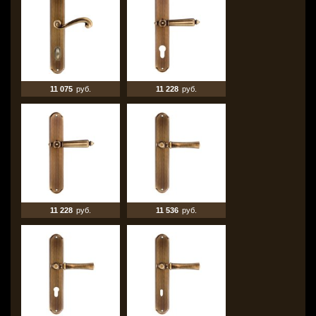
11 075
руб.
11 228
руб.
11 228
руб.
11 536
руб.