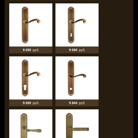
9 690
руб.
9 690
руб.
9 690
руб.
9 844
руб.