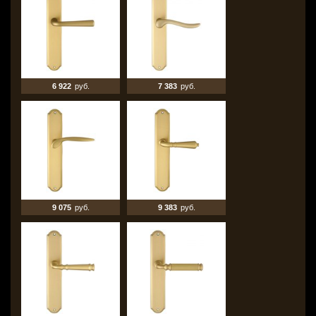
6 922
руб.
7 383
руб.
9 075
руб.
9 383
руб.