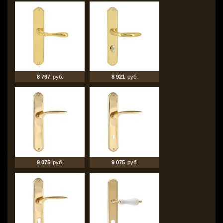
8 767
руб.
8 921
руб.
9 075
руб.
9 075
руб.