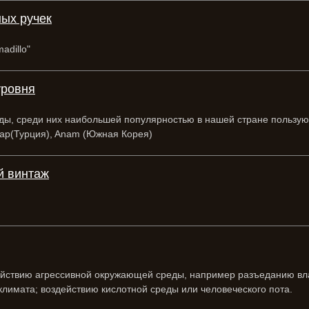
ных ручек
adillo"
уровня
ы, среди них наибольшей популярностью в нашей стране пользуются
Estap(Турция), Anam (Южная Корея)
ый винтаж
действию агрессивной окружающей среды, например разъеданию вл
климата; воздействию кислотной среды или человеческого пота.