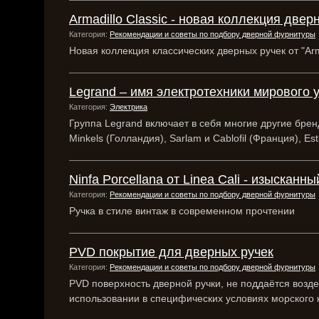
Armadillo Classic - новая коллекция двер
Категория:
Рекомендации и советы по подбору дверной фурнитуры
Новая коллекция классических дверных ручек от "Arm
Legrand – имя электротехники мирового 
Категория:
Электрика
Группа Legrand включает в себя многие другие бренд
Minkels (Голландия), Sarlam и Cablofil (Франция), 
Ninfa Porcellana от Linea Cali - изысканн
Категория:
Рекомендации и советы по подбору дверной фурнитуры
Ручка в стиле винтаж в современном прочтении
PVD покрытие для дверных ручек
Категория:
Рекомендации и советы по подбору дверной фурнитуры
PVD поверхность дверной ручки, не поддаётся воз
использовании в специфических условиях морского 