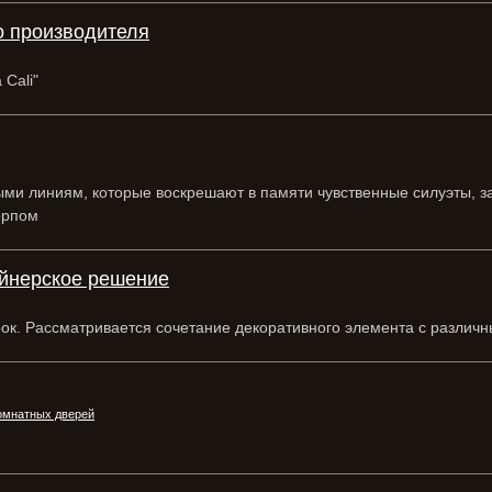
о производителя
 Cali"
утыми линиям, которые воскрешают в памяти чувственные силуэты, 
орпом
айнерское решение
арок. Рассматривается сочетание декоративного элемента с различ
комнатных дверей