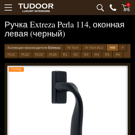
0
Ручка Extreza Perla 114, оконная
левая (черный)
Коллекции производителя
Extreza
:
Hi-Tech
Hi-Tech ALU
HW
P
PL01
PL02
PL03
PL05
R1
R2
R3
R4
R5
R6
СКЛАД