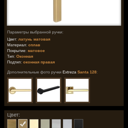
Параметры выбранной ручки:
Цвет:
латунь матовая
Материал:
сплав
Покрытие:
матовое
Тип:
Оконная
Подтип:
оконная правая
Дополнительные фото ручки
Extreza
Santa 128
:
Цвет: