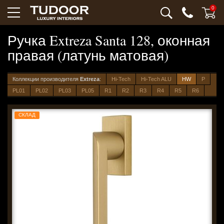
0
Ручка Extreza Santa 128, оконная
правая (латунь матовая)
Коллекции производителя
Extreza
:
Hi-Tech
Hi-Tech ALU
HW
P
PL01
PL02
PL03
PL05
R1
R2
R3
R4
R5
R6
СКЛАД