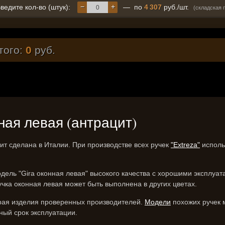
−
+
ведите кол-во (штук):
— по
4 307
руб./шт.
(складская 
того:
0
руб.
нная левая (антрацит)
ит сделана в Италии. При производстве всех ручек
"Extreza"
исполь
одель "Gira оконная левая" высокого качества с хорошими эксплуа
чка оконная левая может быть выполнена в других цветах.
ирая изделия проверенных производителей.
Модели
похожих ручек 
ный срок эксплуатации.