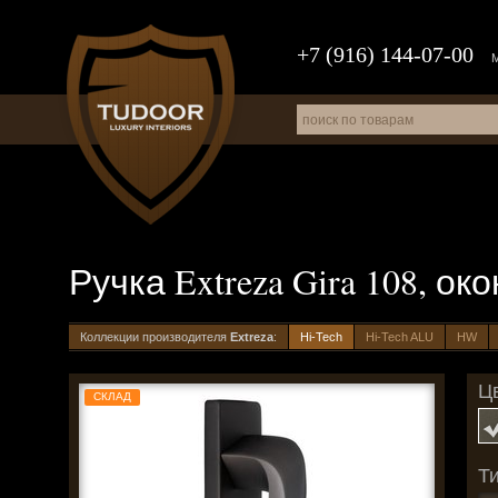
+7 (916) 144-07-00
Ручка Extreza Gira 108, о
Коллекции производителя
Extreza
:
Hi-Tech
Hi-Tech ALU
HW
Цв
СКЛАД
Ти