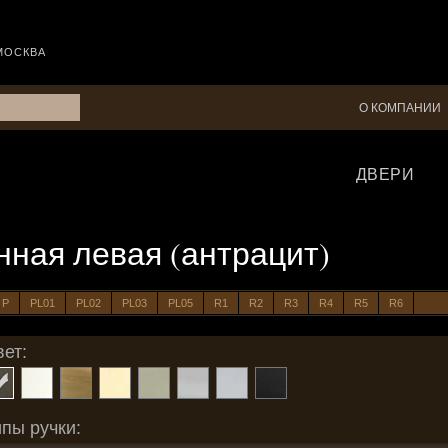
МОСКВА
О КОМПАНИИ
ДВЕРИ
конная левая (антрацит)
P
PL01
PL02
PL03
PL05
R1
R2
R3
R4
R5
R6
ет:
пы ручки: