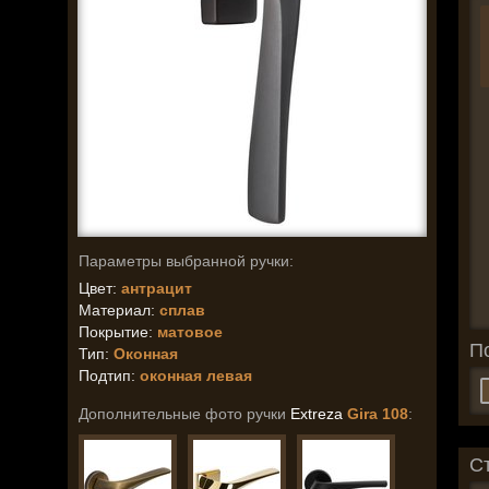
Параметры выбранной ручки:
Цвет:
антрацит
Материал:
сплав
Покрытие:
матовое
П
Тип:
Оконная
Подтип:
оконная левая
Дополнительные фото ручки
Extreza
Gira 108
:
С