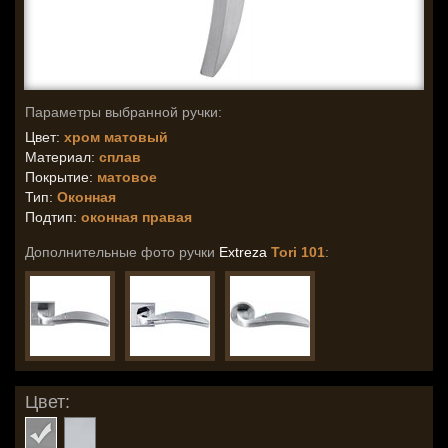
Параметры выбранной ручки:
Цвет:
хром матовый
Материал:
сплав
Покрытие:
матовое
Тип:
Оконная
Подтип:
оконная правая
Дополнительные фото ручки
Extreza
Tori 101
:
Цвет: