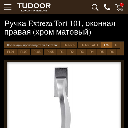
0
Ручка Extreza Tori 101, оконная
правая (хром матовый)
Коллекции производителя
Extreza
:
Hi-Tech
Hi-Tech ALU
HW
P
PL01
PL02
PL03
PL05
R1
R2
R3
R4
R5
R6