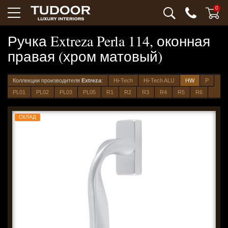
0
Ручка Extreza Perla 114, оконная
правая (хром матовый)
Коллекции производителя
Extreza
:
Hi-Tech
Hi-Tech ALU
HW
P
PL01
PL02
PL03
PL05
R1
R2
R3
R4
R5
R6
СКЛАД