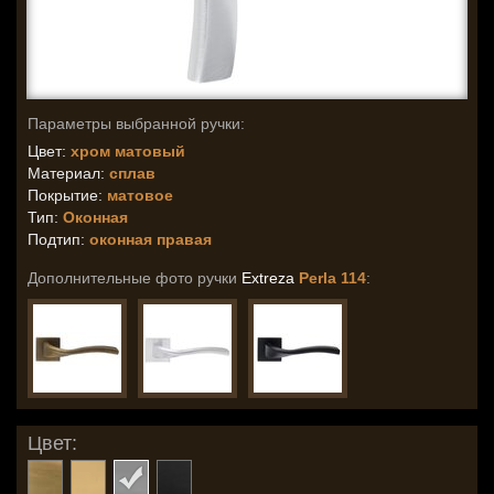
Параметры выбранной ручки:
Цвет:
хром матовый
Материал:
сплав
Покрытие:
матовое
Тип:
Оконная
Подтип:
оконная правая
Дополнительные фото ручки
Extreza
Perla 114
:
Цвет: