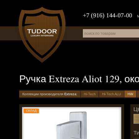
+7 (916) 144-07-00
Ручка Extreza Aliot 129, 
Коллекции производителя
Extreza
:
Hi-Tech
Hi-Tech ALU
HW
Цв
СКЛАД
Ти