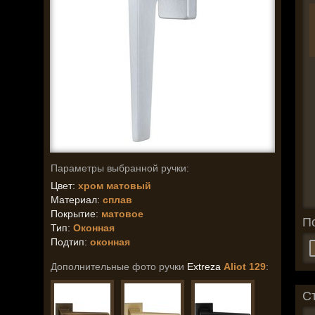
Параметры выбранной ручки:
Цвет:
хром матовый
Материал:
сплав
Покрытие:
матовое
П
Тип:
Оконная
Подтип:
оконная
Дополнительные фото ручки
Extreza
Aliot 129
:
С