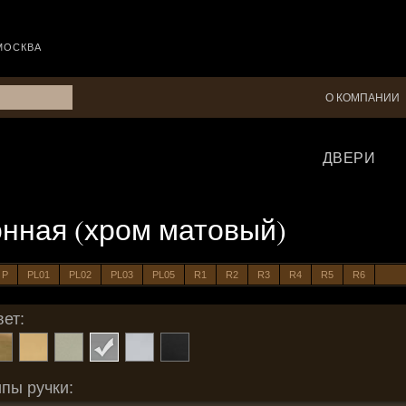
МОСКВА
О КОМПАНИИ
ДВЕРИ
оконная (хром матовый)
P
PL01
PL02
PL03
PL05
R1
R2
R3
R4
R5
R6
ет:
пы ручки: