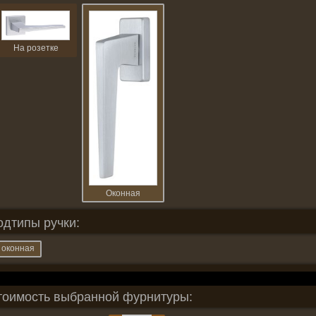
На розетке
Оконная
одтипы ручки:
оконная
тоимость выбранной фурнитуры: