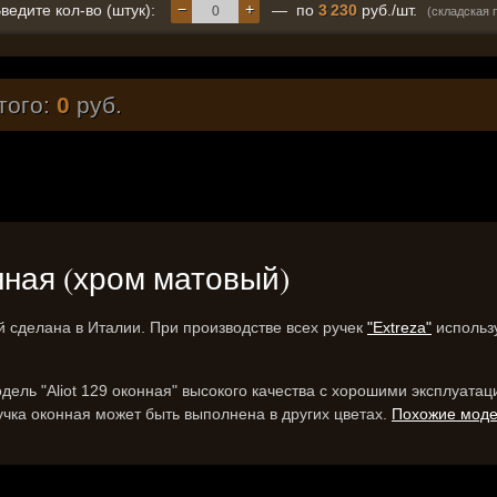
−
+
ведите кол-во (штук):
— по
3 230
руб./шт.
(складская 
того:
0
руб.
конная (хром матовый)
й сделана в Италии. При производстве всех ручек
"Extreza"
использу
дель "Aliot 129 оконная" высокого качества с хорошими эксплуат
учка оконная может быть выполнена в других цветах.
Похожие мод