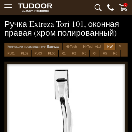
0
Ручка Extreza Tori 101, оконная
правая (хром полированный)
Коллекции производителя
Extreza
:
Hi-Tech
Hi-Tech ALU
HW
P
PL01
PL02
PL03
PL05
R1
R2
R3
R4
R5
R6