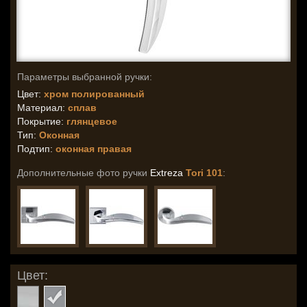
Параметры выбранной ручки:
Цвет:
хром полированный
Материал:
сплав
Покрытие:
глянцевое
Тип:
Оконная
Подтип:
оконная правая
Дополнительные фото ручки
Extreza
Tori 101
:
Цвет: