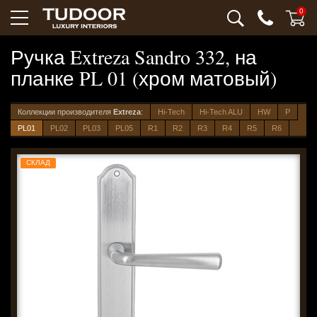
0
Ручка Extreza Sandro 332, на
планке PL 01 (хром матовый)
Коллекции производителя
Extreza
:
Hi-Tech
Hi-Tech ALU
HW
P
PL01
PL02
PL03
PL05
R1
R2
R3
R4
R5
R6
СКЛАД