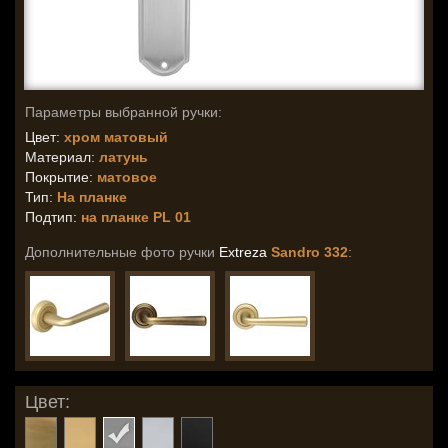
Параметры выбранной ручки:
Цвет:
хром матовый
Материал:
латунь
Покрытие:
матовое
Тип:
На планке
Подтип:
на планке PL 01
Дополнительные фото ручки
Extreza
Sandro 332
:
Цвет: