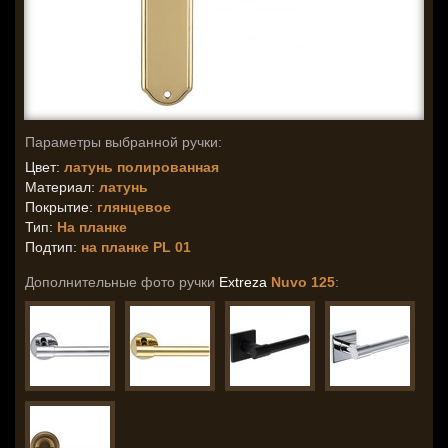
Параметры выбранной ручки:
Цвет:
латунь полированная
Материал:
латунь
Покрытие:
глянцевое
Тип:
На планке
Подтип:
на планке PL 01
Дополнительные фото ручки
Extreza
Nuvo 125
: