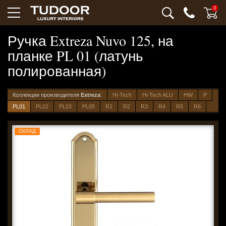
0
Ручка Extreza Nuvo 125, на
планке PL 01 (латунь
полированная)
Коллекции производителя
Extreza
:
Hi-Tech
Hi-Tech ALU
HW
P
PL01
PL02
PL03
PL05
R1
R2
R3
R4
R5
R6
СКЛАД