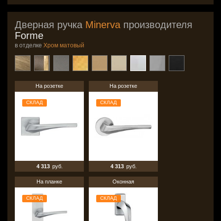
Дверная ручка
Minerva
производителя
Forme
в отделке
Хром матовый
На розетке
На розетке
СКЛАД
СКЛАД
4 313
руб.
4 313
руб.
На планке
Оконная
СКЛАД
СКЛАД