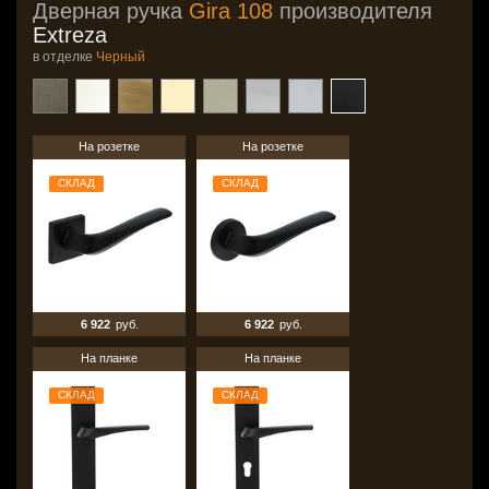
Дверная ручка
Gira 108
производителя
Extreza
в отделке
Черный
На розетке
На розетке
СКЛАД
СКЛАД
6 922
руб.
6 922
руб.
На планке
На планке
СКЛАД
СКЛАД