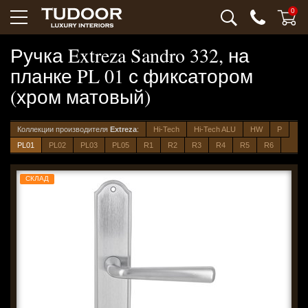
0
Ручка Extreza Sandro 332, на
планке PL 01 с фиксатором
(хром матовый)
Коллекции производителя
Extreza
:
Hi-Tech
Hi-Tech ALU
HW
P
PL01
PL02
PL03
PL05
R1
R2
R3
R4
R5
R6
СКЛАД