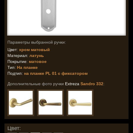
Параметры выбранной ручки:
Цвет:
хром матовый
Материал:
латунь
Покрытие:
матовое
Тип:
На планке
Подтип:
на планке PL 01 с фиксатором
Дополнительные фото ручки
Extreza
Sandro 332
:
Цвет: