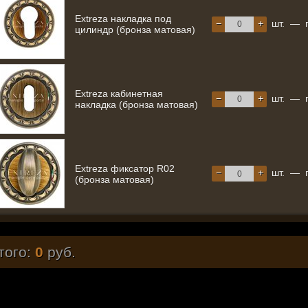
Extreza накладка под
−
+
шт.
—
цилиндр (бронза матовая)
Extreza кабинетная
−
+
шт.
—
накладка (бронза матовая)
Extreza фиксатор R02
−
+
шт.
—
(бронза матовая)
того:
0
руб.