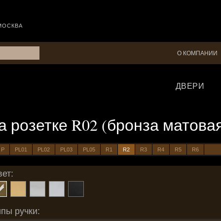
МОСКВА
О КОМПАНИИ
ДВЕРИ
 на розетке R02 (бронза матова
P
PL01
PL02
PL03
PL05
R1
R2
R3
R4
R5
R6
ет:
пы ручки: