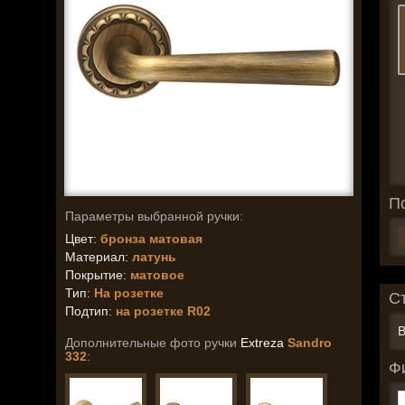
П
Параметры выбранной ручки:
Цвет:
бронза матовая
Материал:
латунь
Покрытие:
матовое
Тип:
На розетке
С
Подтип:
на розетке R02
В
Дополнительные фото ручки
Extreza
Sandro
332
:
Ф