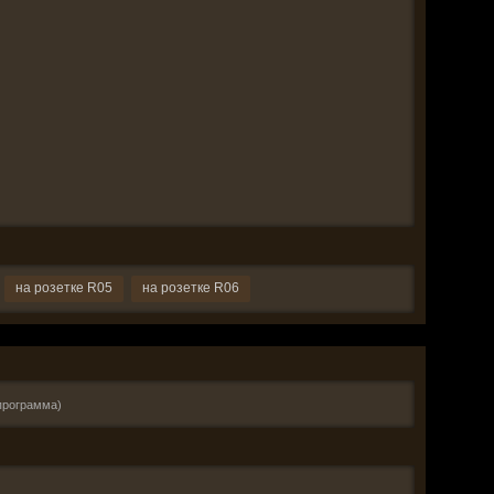
на розетке R05
на розетке R06
программа)