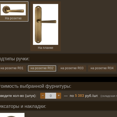
На розетке
На планке
одтипы ручки:
на розетке R01
на розетке R02
на розетке R03
на розетке R04
тоимость выбранной фурнитуры:
−
+
ведите кол-во (штук):
— по
5 383
руб./шт.
(складская 
иксаторы и накладки: