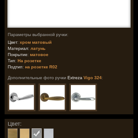
Параметры выбранной ручки:
Цвет:
хром матовый
Материал:
латунь
Покрытие:
матовое
Тип:
На розетке
Подтип:
на розетке R02
Дополнительные фото ручки
Extreza
Vigo 324
:
Цвет: