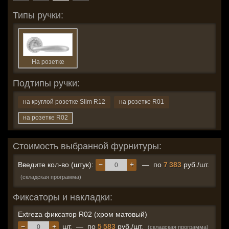
Типы ручки:
На розетке
Подтипы ручки:
на круглой розетке Slim R12
на розетке R01
на розетке R02
Стоимость выбранной фурнитуры:
−
+
Введите кол-во (штук):
— по
7 383
руб./шт.
(складская программа)
Фиксаторы и накладки:
Extreza фиксатор R02 (хром матовый)
−
+
шт.
—
по
5 583
руб./шт.
(складская программа)