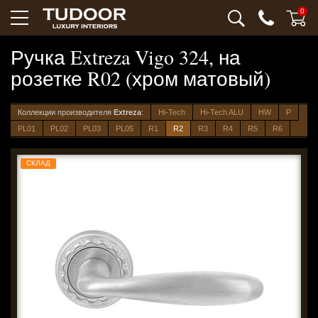
0
Ручка Extreza Vigo 324, на
розетке R02 (хром матовый)
Коллекции производителя
Extreza
:
Hi-Tech
Hi-Tech ALU
HW
P
PL01
PL02
PL03
PL05
R1
R2
R3
R4
R5
R6
СКЛАД