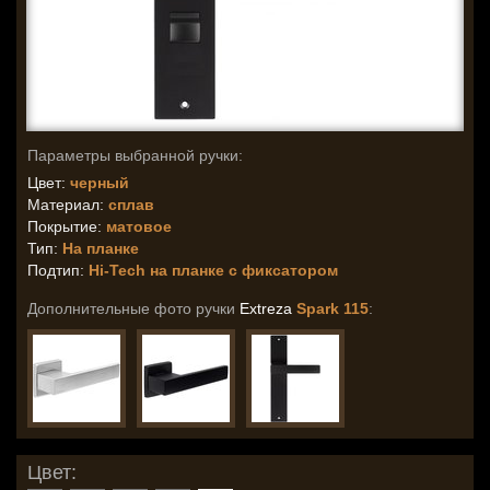
Параметры выбранной ручки:
Цвет:
черный
Материал:
сплав
Покрытие:
матовое
Тип:
На планке
Подтип:
Hi-Tech на планке с фиксатором
Дополнительные фото ручки
Extreza
Spark 115
:
Цвет: