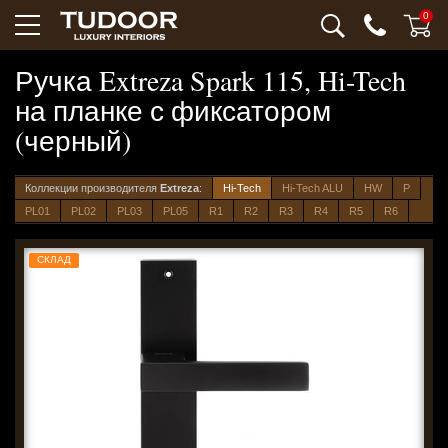
0
Ручка Extreza Spark 115, Hi-Tech
на планке с фиксатором
(черный)
Коллекции производителя
Extreza
:
Hi-Tech
Hi-Tech ALU
HW
P
PL01
PL02
PL03
PL05
R1
R2
R3
R4
R5
R6
СКЛАД