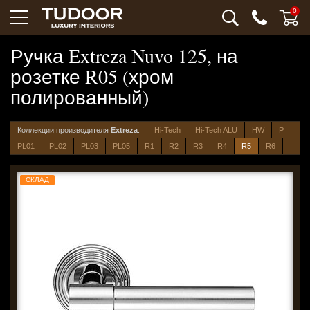
0
Ручка Extreza Nuvo 125, на
розетке R05 (хром
полированный)
Коллекции производителя
Extreza
:
Hi-Tech
Hi-Tech ALU
HW
P
PL01
PL02
PL03
PL05
R1
R2
R3
R4
R5
R6
СКЛАД