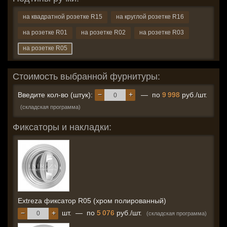
на квадратной розетке R15
на круглой розетке R16
на розетке R01
на розетке R02
на розетке R03
на розетке R05
Стоимость выбранной фурнитуры:
−
+
Введите кол-во (штук):
— по
9 998
руб./шт.
(складская программа)
Фиксаторы и накладки:
Extreza фиксатор R05 (хром полированный)
−
+
шт.
—
по
5 076
руб./шт.
(складская программа)