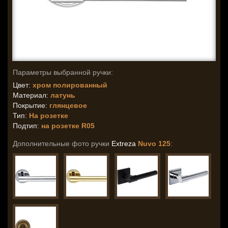
Параметры выбранной ручки:
Цвет:
хром полированный
Материал:
латунь
Покрытие:
глянцевое
Тип:
На розетке
Подтип:
на розетке R05
Дополнительные фото ручки
Extreza
Nuvo 125
: