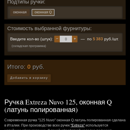
Подтипы ручки:
оконная
оконная Q
Стоимость выбранной фурнитуры:
−
+
Введите кол-во (штук):
— по
5 383
руб./шт.
(складская программа)
Итого:
0
руб.
Добавить в корзину
Ручка Extreza Nuvo 125, оконная Q
(латунь полированная)
Современная ручка "125 Nuvo" оконная Q латунь полированная сделана
в Италии. При производстве всех ручек
"Extreza"
используется