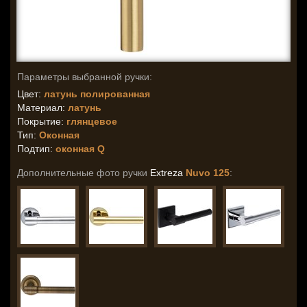
Параметры выбранной ручки:
Цвет:
латунь полированная
Материал:
латунь
Покрытие:
глянцевое
Тип:
Оконная
Подтип:
оконная Q
Дополнительные фото ручки
Extreza
Nuvo 125
: