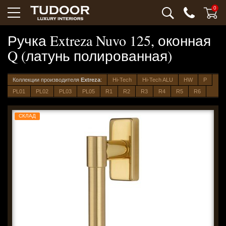
0
Ручка Extreza Nuvo 125, оконная
Q (латунь полированная)
Коллекции производителя
Extreza
:
Hi-Tech
Hi-Tech ALU
HW
P
PL01
PL02
PL03
PL05
R1
R2
R3
R4
R5
R6
СКЛАД