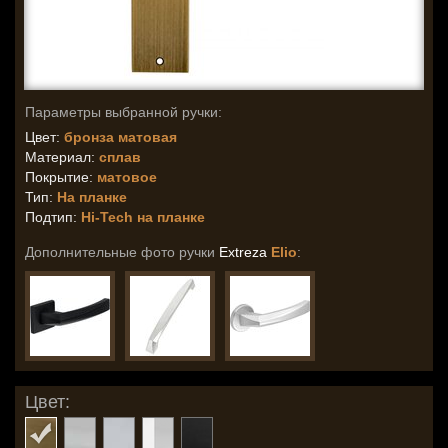
Параметры выбранной ручки:
Цвет:
бронза матовая
Материал:
сплав
Покрытие:
матовое
Тип:
На планке
Подтип:
Hi-Tech на планке
Дополнительные фото ручки
Extreza
Elio
:
Цвет: