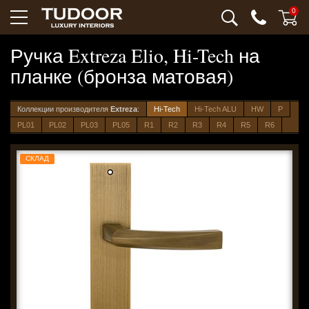
0
Ручка Extreza Elio, Hi-Tech на
планке (бронза матовая)
Коллекции производителя
Extreza
:
Hi-Tech
Hi-Tech ALU
HW
P
PL01
PL02
PL03
PL05
R1
R2
R3
R4
R5
R6
СКЛАД