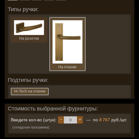
Типы ручки:
На розетке
На планке
Подтипы ручки:
Hi-Tech на планке
Стоимость выбранной фурнитуры:
−
+
Введите кол-во (штук):
— по
8 767
руб./шт.
(складская программа)