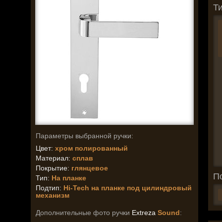
Ти
Параметры выбранной ручки:
Цвет:
хром полированный
Материал:
сплав
Покрытие:
глянцевое
П
Тип:
На планке
Подтип:
Hi-Tech на планке под цилиндровый
механизм
Дополнительные фото ручки
Extreza
Sound
: