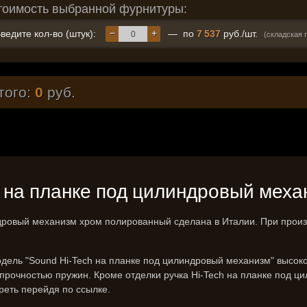
тоимость выбранной фурнитуры:
−
+
ведите кол-во (штук):
— по
7 537
руб./шт.
(складская 
того:
0
руб.
ech на планке под цилиндровый ме
ндровый механизм хром полированный сделана в Италии. При произ
дель "Sound Hi-Tech на планке под цилиндровый механизм" высок
 прочностью пружин. Кроме отделки ручка Hi-Tech на планке под 
еть перейдя по ссылке.