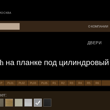
МОСКВА
О КОМПАНИИ
ДВЕРИ
Tech на планке под цилиндровы
P
PL01
PL02
PL03
PL05
R1
R2
R3
R4
R5
R6
ет: