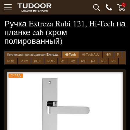
0
Ручка Extreza Rubi 121, Hi-Tech на
планке cab (хром
полированный)
Коллекции производителя
Extreza
:
Hi-Tech
Hi-Tech ALU
HW
P
PL01
PL02
PL03
PL05
R1
R2
R3
R4
R5
R6
СКЛАД