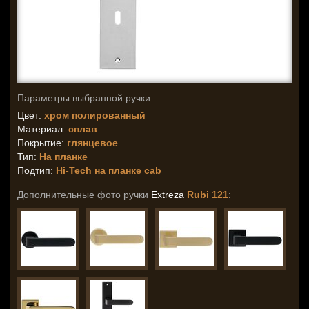
Параметры выбранной ручки:
Цвет:
хром полированный
Материал:
сплав
Покрытие:
глянцевое
Тип:
На планке
Подтип:
Hi-Tech на планке cab
Дополнительные фото ручки
Extreza
Rubi 121
: