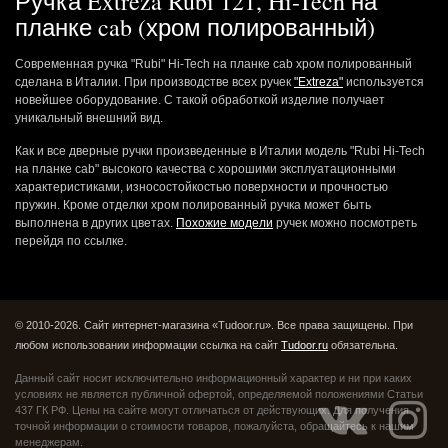
Ручка Extreza Rubi 121, Hi-Tech на
планке cab (хром полированный)
Современная ручка "Rubi" Hi-Tech на планке cab хром полированный
сделана в Италии. При производстве всех ручек
"Extreza"
используется
новейшее оборудование. С такой обработкой изделие получает
уникальный внешний вид.
Как и все дверные ручки произведенные в Италии модель "Rubi Hi-Tech
на планке cab" высокого качества с хорошими эксплуатационными
характеристиками, износостойкостью поверхности и прочностью
пружин. Кроме отделки хром полированный ручка может быть
выполнена в других цветах.
Похожие модели
ручек можно посмотреть
перейдя по ссылке.
© 2010-2026. Сайт интернет-магазина «Tudoor.ru». Все права защищены.
При
любом использовании информации ссылка на сайт
Tudoor.ru
обязательна.
Данный сайт носит исключительно информационный характер и ни при каких
условиях не является публичной офертой,
определяемой положениями Статьи
437 ГК РФ. Цены на сайте могут отличаться от действующих.
Для получения
точной информации о стоимости товаров, пожалуйста, обращайтесь к нашим
менеджерам.