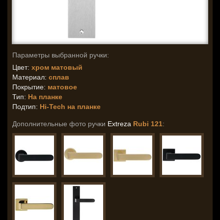
Параметры выбранной ручки:
Цвет:
хром матовый
Материал:
сплав
Покрытие:
матовое
Тип:
На планке
Подтип:
Hi-Tech на планке
Дополнительные фото ручки
Extreza
Rubi 121
: