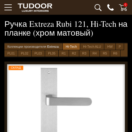
0
Ручка Extreza Rubi 121, Hi-Tech на
планке (хром матовый)
Коллекции производителя
Extreza
:
Hi-Tech
Hi-Tech ALU
HW
P
PL01
PL02
PL03
PL05
R1
R2
R3
R4
R5
R6
СКЛАД