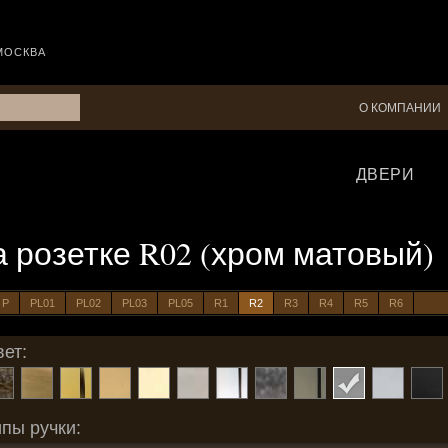
МОСКВА
О КОМПАНИИ
ДВЕРИ
 на розетке R02 (хром матовый)
P
PL01
PL02
PL03
PL05
R1
R2
R3
R4
R5
R6
ет:
пы ручки: