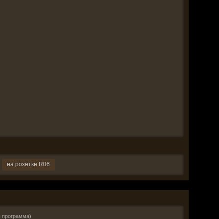
на розетке R06
я программа)