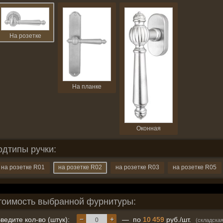
На розетке
На планке
Оконная
одтипы ручки:
на розетке R01
на розетке R02
на розетке R03
на розетке R05
тоимость выбранной фурнитуры:
−
+
ведите кол-во (штук):
— по
10 459
руб./шт.
(складска