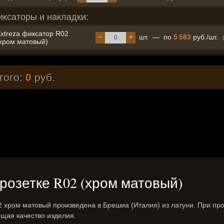
иксаторы и накладки:
xtreza фиксатор R02
−
+
шт.
—
по
5 583
руб./шт.
хром матовый)
того:
0
руб.
на розетке R02 (хром матовый)
02 хром матовый произведена в Брешиа (Италия) из латуни. При пр
щая качество изделия.