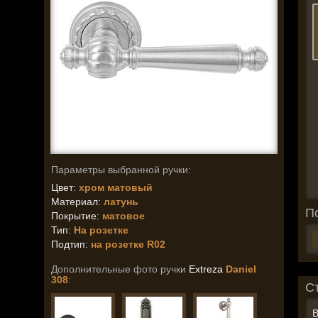
Параметры выбранной ручки:
Цвет:
хром матовый
Материал:
латунь
П
Покрытие:
матовое
Тип:
На розетке
Подтип:
на розетке R02
Дополнительные фото ручки
Extreza
Daniel
308
:
С
В