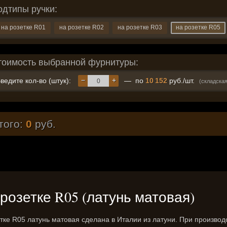
одтипы ручки:
на розетке R01
на розетке R02
на розетке R03
на розетке R05
тоимость выбранной фурнитуры:
−
+
ведите кол-во (штук):
— по
10 152
руб./шт.
(складска
того:
0
руб.
а розетке R05 (латунь матовая)
етке R05 латунь матовая сделана в Италии из латуни. При производ