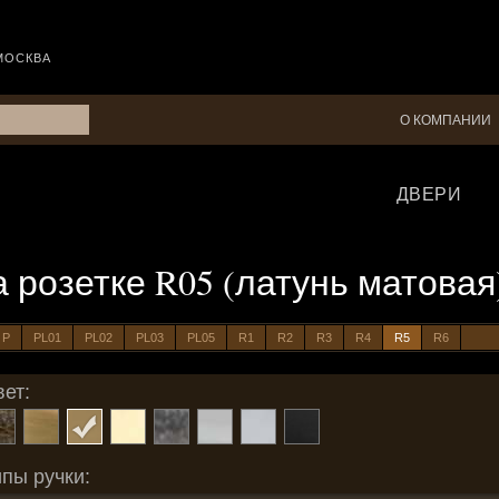
МОСКВА
О КОМПАНИИ
ДВЕРИ
на розетке R05 (латунь матовая
P
PL01
PL02
PL03
PL05
R1
R2
R3
R4
R5
R6
ет:
пы ручки: