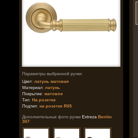
Параметры выбранной ручки:
Цвет:
латунь матовая
Материал:
латунь
Покрытие:
матовое
Тип:
На розетке
Подтип:
на розетке R05
Дополнительные фото ручки
Extreza
Benito
307
: