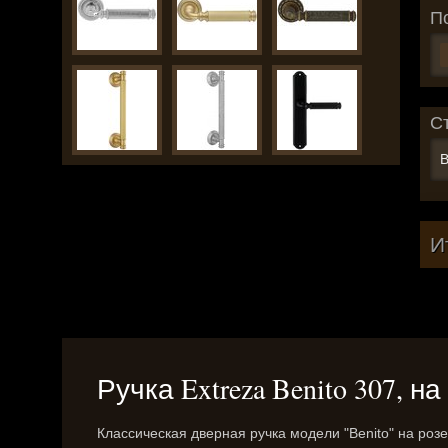
П
С
В
И
Ручка Extreza Benito 307, н
Классическая дверная ручка модели "Benito" на роз