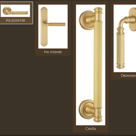
На розетке
На планке
Оконная
Скоба