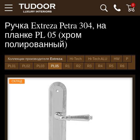
0
Ручка Extreza Petra 304, на
планке PL 05 (хром
полированный)
Коллекции производителя
Extreza
:
Hi-Tech
Hi-Tech ALU
HW
P
PL01
PL02
PL03
PL05
R1
R2
R3
R4
R5
R6
СКЛАД