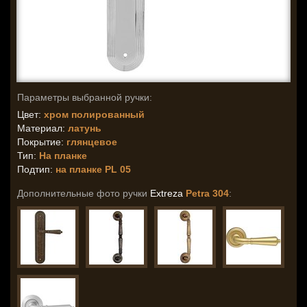
Параметры выбранной ручки:
Цвет:
хром полированный
Материал:
латунь
Покрытие:
глянцевое
Тип:
На планке
Подтип:
на планке PL 05
Дополнительные фото ручки
Extreza
Petra 304
: