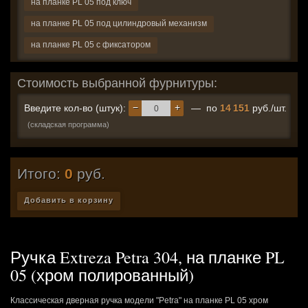
на планке PL 05 под ключ
на планке PL 05 под цилиндровый механизм
на планке PL 05 с фиксатором
Стоимость выбранной фурнитуры:
−
+
Введите кол-во (штук):
— по
14 151
руб./шт.
(складская программа)
Итого:
0
руб.
Добавить в корзину
Ручка Extreza Petra 304, на планке PL
05 (хром полированный)
Классическая дверная ручка модели "Petra" на планке PL 05 хром