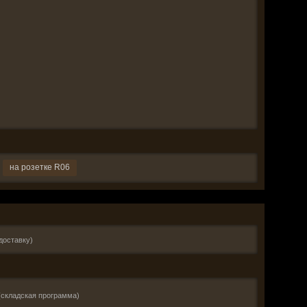
на розетке R06
 доставку)
(складская программа)