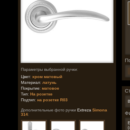
П
Параметры выбранной ручки:
Цвет:
хром матовый
Материал:
латунь
Покрытие:
матовое
С
Тип:
На розетке
Подтип:
на розетке R03
В
Дополнительные фото ручки
Extreza
Simona
Ф
314
:
E
(