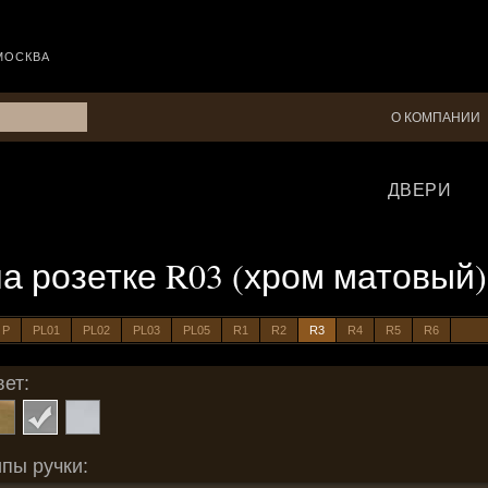
МОСКВА
О КОМПАНИИ
ДВЕРИ
 на розетке R03 (хром матовый)
P
PL01
PL02
PL03
PL05
R1
R2
R3
R4
R5
R6
ет:
пы ручки: