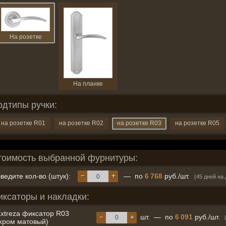
На розетке
На планке
одтипы ручки:
на розетке R01
на розетке R02
на розетке R03
на розетке R05
тоимость выбранной фурнитуры:
−
+
ведите кол-во (штук):
— по
6 768
руб./шт.
(45 дней на
иксаторы и накладки:
xtreza фиксатор R03
−
+
шт.
—
по
6 091
руб./шт.
хром матовый)