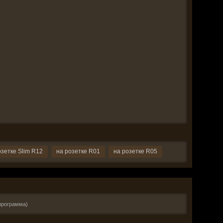
озетке Slim R12
на розетке R01
на розетке R05
программа)