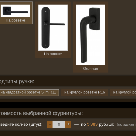
На розетке
На планке
Оконная
одтипы ручки:
на квадратной розетке Slim R11
на круглой розетке R16
на круглой р
тоимость выбранной фурнитуры:
−
+
ведите кол-во (штук):
— по
5 383
руб./шт.
(складская 