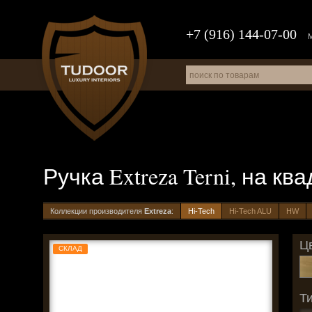
+7 (916) 144-07-00
Ручка Extreza Terni, на к
Коллекции производителя
Extreza
:
Hi-Tech
Hi-Tech ALU
HW
Цв
СКЛАД
Ти