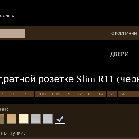
МОСКВА
О КОМПАНИИ
ДВЕРИ
вадратной розетке Slim R11 (че
P
PL01
PL02
PL03
PL05
R1
R2
R3
R4
R5
R6
ет:
пы ручки: