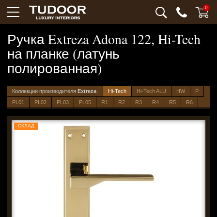
0
Ручка Extreza Adona 122, Hi-Tech
на планке (латунь
полированная)
Коллекции производителя
Extreza
:
Hi-Tech
Hi-Tech ALU
HW
P
PL01
PL02
PL03
PL05
R1
R2
R3
R4
R5
R6
СКЛАД