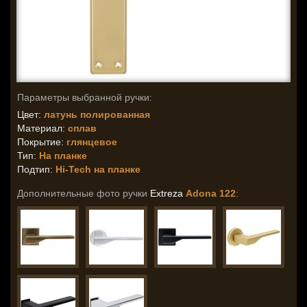
Параметры выбранной ручки:
Цвет:
латунь полированная
Материал:
сплав
Покрытие:
глянцевое
Тип:
На планке
Подтип:
Hi-Tech на планке
Дополнительные фото ручки
Extreza
Adona 122
: