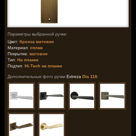
Параметры выбранной ручки:
Цвет:
бронза матовая
Материал:
сплав
Покрытие:
матовое
Тип:
На планке
Подтип:
Hi-Tech на планке
Дополнительные фото ручки
Extreza
Dia 118
: