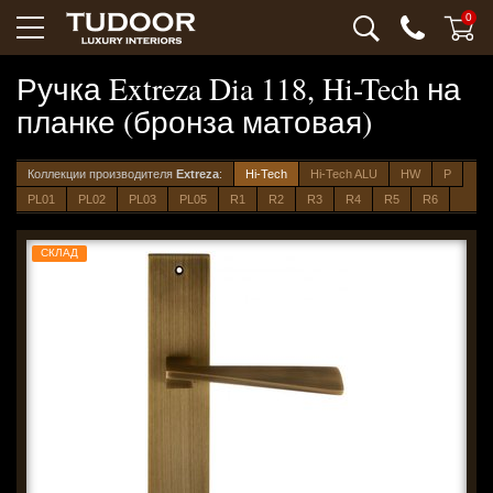
0
Ручка Extreza Dia 118, Hi-Tech на
планке (бронза матовая)
Коллекции производителя
Extreza
:
Hi-Tech
Hi-Tech ALU
HW
P
PL01
PL02
PL03
PL05
R1
R2
R3
R4
R5
R6
СКЛАД