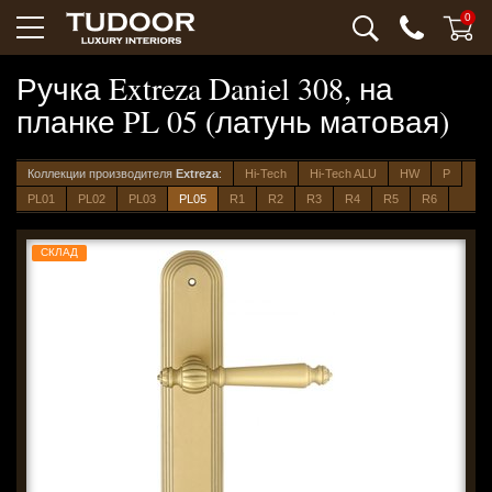
0
Ручка Extreza Daniel 308, на
планке PL 05 (латунь матовая)
Коллекции производителя
Extreza
:
Hi-Tech
Hi-Tech ALU
HW
P
PL01
PL02
PL03
PL05
R1
R2
R3
R4
R5
R6
СКЛАД