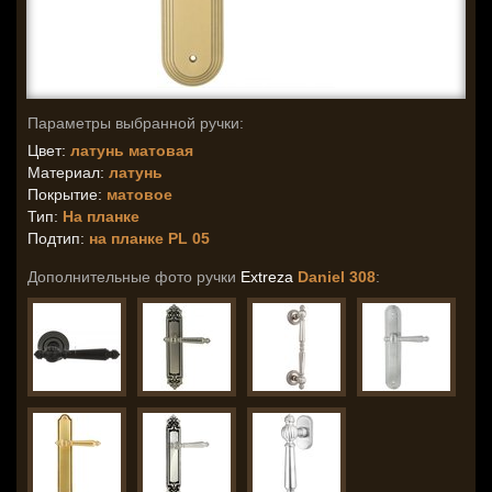
Параметры выбранной ручки:
Цвет:
латунь матовая
Материал:
латунь
Покрытие:
матовое
Тип:
На планке
Подтип:
на планке PL 05
Дополнительные фото ручки
Extreza
Daniel 308
: