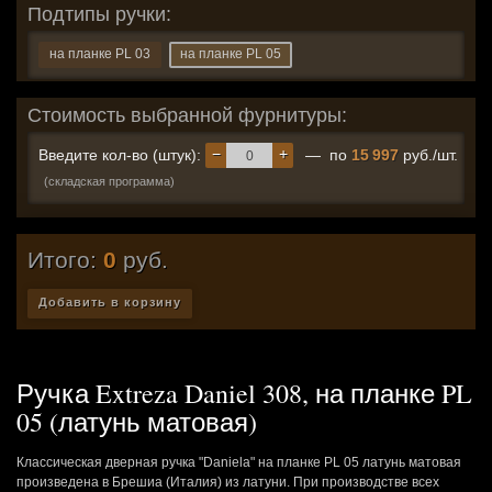
Подтипы ручки:
на планке PL 03
на планке PL 05
Стоимость выбранной фурнитуры:
−
+
Введите кол-во (штук):
— по
15 997
руб./шт.
(складская программа)
Итого:
0
руб.
Добавить в корзину
Ручка Extreza Daniel 308, на планке PL
05 (латунь матовая)
Классическая дверная ручка "Daniela" на планке PL 05 латунь матовая
произведена в Брешиа (Италия) из латуни. При производстве всех