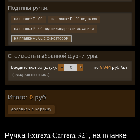
Подтипы ручки:
на планке PL 01
на планке PL 01 под ключ
на планке PL 01 под цилиндровый механизм
на планке PL 01 с фиксатором
Стоимость выбранной фурнитуры:
−
+
Введите кол-во (штук):
— по
9 844
руб./шт.
(складская программа)
Итого:
0
руб.
Добавить в корзину
Ручка Extreza Carrera 321, на планке