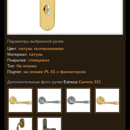
Параметры выбранной ручки:
Цвет:
латунь полированная
Материал:
латунь
Покрытие:
глянцевое
Тип:
На планке
Подтип:
на планке PL 01 с фиксатором
Дополнительные фото ручки
Extreza
Carrera 321
: