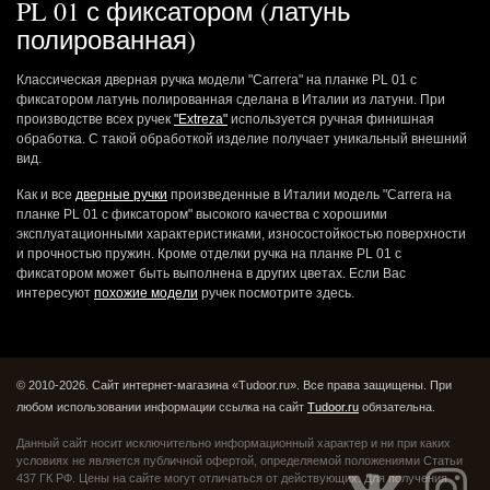
PL 01 с фиксатором (латунь
полированная)
Классическая дверная ручка модели "Carrera" на планке PL 01 с
фиксатором латунь полированная сделана в Италии из латуни. При
производстве всех ручек
"Extreza"
используется ручная финишная
обработка. С такой обработкой изделие получает уникальный внешний
вид.
Как и все
дверные ручки
произведенные в Италии модель "Carrera на
планке PL 01 с фиксатором" высокого качества с хорошими
эксплуатационными характеристиками, износостойкостью поверхности
и прочностью пружин. Кроме отделки ручка на планке PL 01 с
фиксатором может быть выполнена в других цветах. Если Вас
интересуют
похожие модели
ручек посмотрите здесь.
© 2010-2026. Сайт интернет-магазина «Tudoor.ru». Все права защищены.
При
любом использовании информации ссылка на сайт
Tudoor.ru
обязательна.
Данный сайт носит исключительно информационный характер и ни при каких
условиях не является публичной офертой,
определяемой положениями Статьи
437 ГК РФ. Цены на сайте могут отличаться от действующих.
Для получения