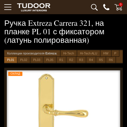
0
Ручка Extreza Carrera 321, на
планке PL 01 с фиксатором
(латунь полированная)
Коллекции производителя
Extreza
:
Hi-Tech
Hi-Tech ALU
HW
P
PL01
PL02
PL03
PL05
R1
R2
R3
R4
R5
R6
СКЛАД