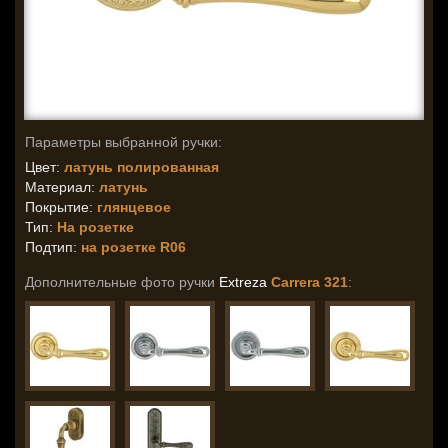
Параметры выбранной ручки:
Цвет:
латунь полированная
Материал:
латунь
Покрытие:
глянцевое
Тип:
На розетке
Подтип:
на розетке R06
Дополнительные фото ручки
Extreza
Carrera 321
: