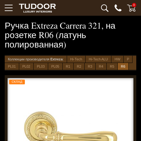
0
Ручка Extreza Carrera 321, на
розетке R06 (латунь
полированная)
Коллекции производителя
Extreza
:
Hi-Tech
Hi-Tech ALU
HW
P
PL01
PL02
PL03
PL05
R1
R2
R3
R4
R5
R6
СКЛАД