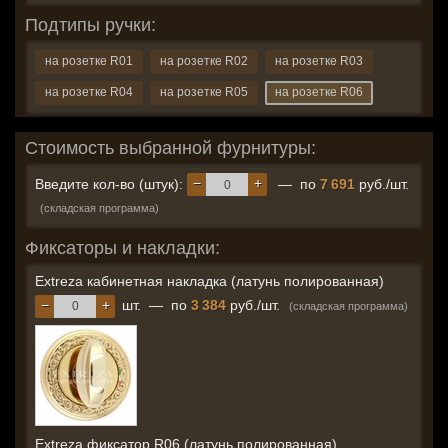
Подтипы ручки:
на розетке R01
на розетке R02
на розетке R03
на розетке R04
на розетке R05
на розетке R06
Стоимость выбранной фурнитуры:
−
+
Введите кол-во (штук):
— по
7 691
руб./шт.
(складская программа)
Фиксаторы и накладки:
Extreza кабинетная накладка (латунь полированная)
−
+
шт.
—
по
3 384
руб./шт.
(складская программа)
Extreza фиксатор R06 (латунь полированная)