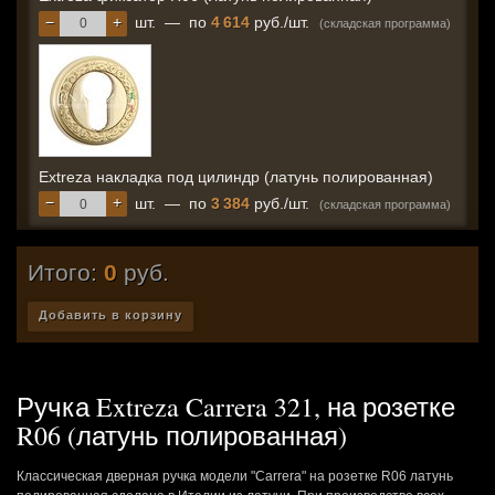
−
+
шт.
—
по
4 614
руб./шт.
(складская программа)
Extreza накладка под цилиндр (латунь полированная)
−
+
шт.
—
по
3 384
руб./шт.
(складская программа)
Итого:
0
руб.
Добавить в корзину
Ручка Extreza Carrera 321, на розетке
R06 (латунь полированная)
Классическая дверная ручка модели "Carrera" на розетке R06 латунь