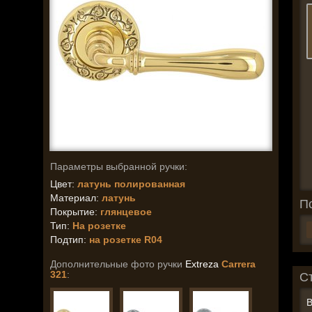
Параметры выбранной ручки:
Цвет:
латунь полированная
Материал:
латунь
П
Покрытие:
глянцевое
Тип:
На розетке
Подтип:
на розетке R04
Дополнительные фото ручки
Extreza
Carrera
321
:
С
В