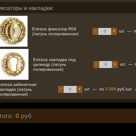
иксаторы и накладки:
Extreza фиксатор R04
−
+
шт.
—
(латунь полированная)
Extreza накладка под
−
+
шт.
—
цилиндр (латунь
полированная)
xtreza кабинетная
−
+
шт.
—
по
3 384
руб./шт.
акладка (латунь
олированная)
того:
0
руб.