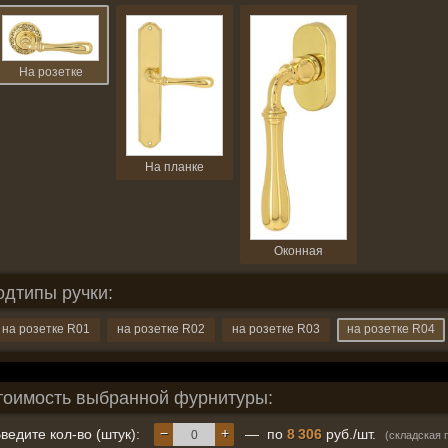
На розетке
На планке
Оконная
одтипы ручки:
на розетке R01
на розетке R02
на розетке R03
на розетке R04
тоимость выбранной фурнитуры:
−
+
ведите кол-во (штук):
— по
8 306
руб./шт.
(складская 