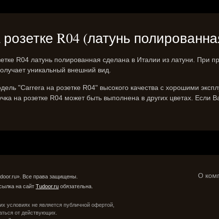
 на розетке R04 (латунь полированна
зетке R04 латунь полированная сделана в Италии из латуни. При п
получает уникальный внешний вид.
ель "Carrera на розетке R04" высокого качества с хорошими эксп
чка на розетке R04 может быть выполнена в других цветах. Если 
О ком
door.ru». Все права защищены.
сылка на сайт
Tudoor.ru
обязательна.
их условиях не является публичной офертой,
аться от действующих.