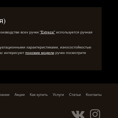
я)
роизводстве всех ручек
"Extreza"
используется ручная
луатационными характеристиками, износостойкостью
Вас интересуют
похожие модели
ручек посмотрите
пании
Акции
Как купить
Услуги
Статьи
Контакты