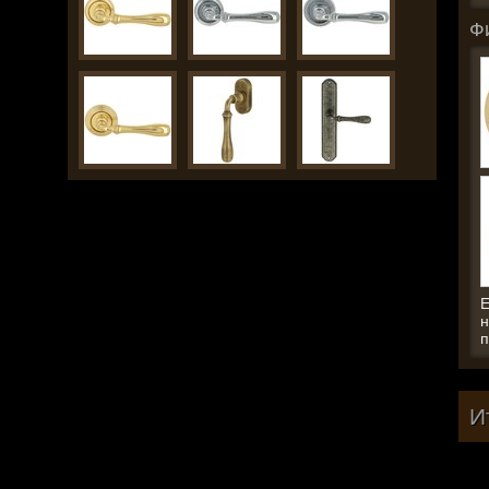
Ф
E
н
п
И