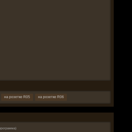
на розетке R05
на розетке R06
программа)