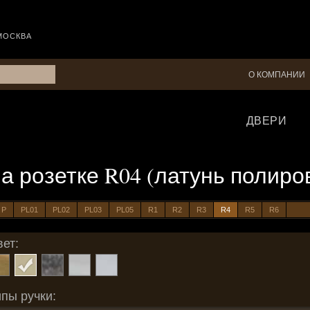
МОСКВА
О КОМПАНИИ
ДВЕРИ
, на розетке R04 (латунь полир
P
PL01
PL02
PL03
PL05
R1
R2
R3
R4
R5
R6
ет:
пы ручки: