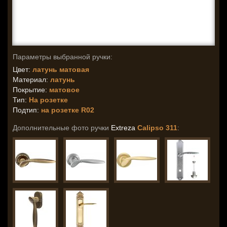
Параметры выбранной ручки:
Цвет:
латунь матовая
Материал:
латунь
Покрытие:
матовое
Тип:
На розетке
Подтип:
на розетке R02
Дополнительные фото ручки
Extreza
Calipso 311
: