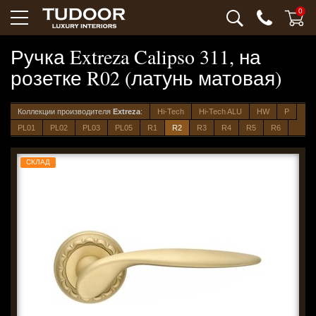
0
Ручка Extreza Calipso 311, на
розетке R02 (латунь матовая)
Коллекции производителя
Extreza
:
Hi-Tech
Hi-Tech ALU
HW
P
PL01
PL02
PL03
PL05
R1
R2
R3
R4
R5
R6
СКЛАД