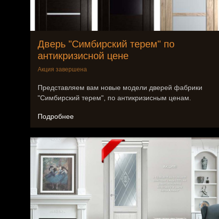
Дверь "Симбирский терем" по
антикризисной цене
Акция завершена
Представляем вам новые модели дверей фабрики
"Симбирский терем", по антикризисным ценам.
Подробнее