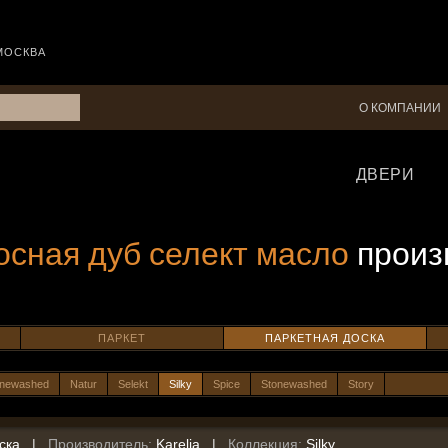
МОСКВА
О КОМПАНИИ
ДВЕРИ
осная дуб селект масло
произ
ПАРКЕТ
ПАРКЕТНАЯ ДОСКА
onewashed
Natur
Selekt
Silky
Spice
Stonewashed
Story
ска
|
Производитель:
Karelia
|
Коллекция:
Silky