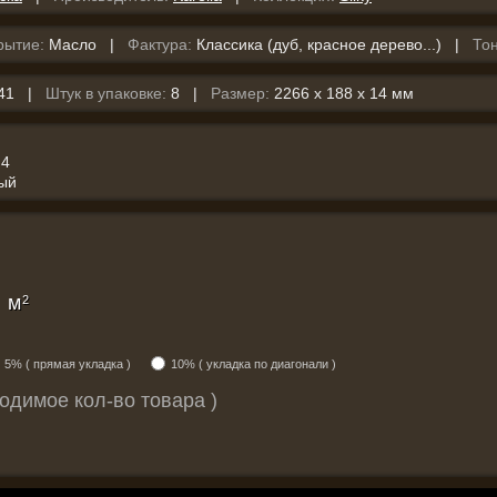
рытие:
Масло |
Фактура:
Классика (дуб, красное дерево...) |
Тон
,41 |
Штук в упаковке:
8 |
Размер:
2266 x 188 x 14 мм
4
ый
м
2
5% ( прямая укладка )
10% ( укладка по диагонали )
одимое кол-во товара )