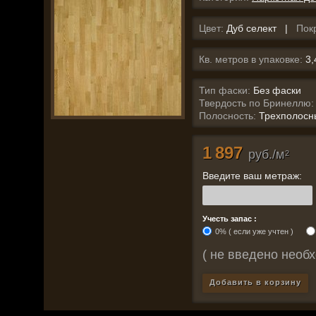
Цвет:
Дуб селект |
Пок
Кв. метров в упаковке:
3
Тип фаски:
Без фаски
Твердость по Бринеллю:
Полосность:
Трехполосн
1 897
руб./м
2
Введите ваш метраж:
Учесть запас :
0% ( если уже учтен )
( не введено необх
Добавить в корзину