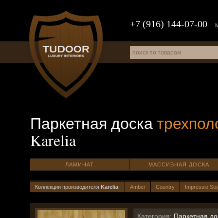
+7 (916) 144-07-00
Паркетная доска
трехпол
Karelia
ЛАМИНАТ
МАССИВНАЯ ДОСКА
Коллекции производителя
Karelia
:
Amber
Country
Impressio St
Категория:
Паркетная до