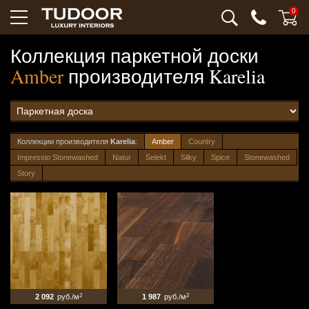
0
Коллекция паркетной доски
Amber
производителя
Karelia
Коллекции производителя
Karelia
:
Amber
Country
Impressio Stonewashed
Natur
Selekt
Silky
Spice
Stonewashed
Story
2 092
руб./м
2
1 987
руб./м
2