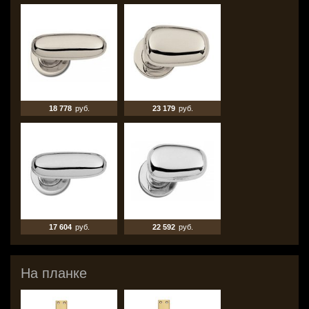
18 778
руб.
23 179
руб.
17 604
руб.
22 592
руб.
На планке