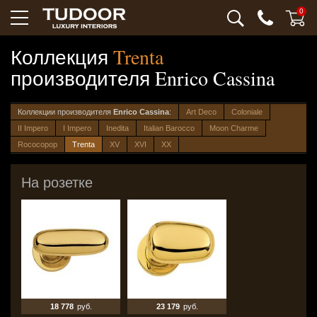
0
Коллекция
Trenta
производителя
Enrico Cassina
Коллекции производителя
Enrico Cassina
:
Art Deco
Coloniale
II Impero
I Impero
Inedita
Italian Barocco
Moon Charme
Rococopop
Trenta
XV
XVI
XX
На розетке
18 778
руб.
23 179
руб.