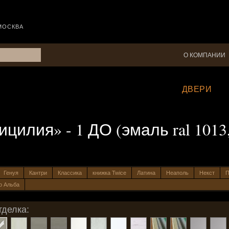
МОСКВА
О КОМПАНИИ
ДВЕРИ
илия» - 1 ДО (эмаль ral 1013
Генуя
Кантри
Классика
книжка Twice
Латина
Неаполь
Некст
П
о Альба
тделка: