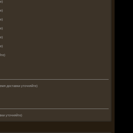
е)
е)
е)
е)
е)
е)
йте)
емя доставки уточняйте)
вки уточняйте)