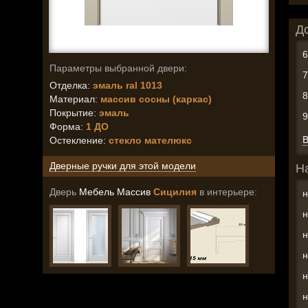
Д
Параметры выбранной двери:
Отделка:
эмаль ral 1013
Материал:
массив сосны (каркас)
Покрытие:
эмаль
Форма:
1 ДО
В
Остекление
:
стекло мателюкс
Дверные ручки для этой модели
Н
Дверь
Мебель Массив
Сицилия
в интерьере:
н
н
н
н
н
н