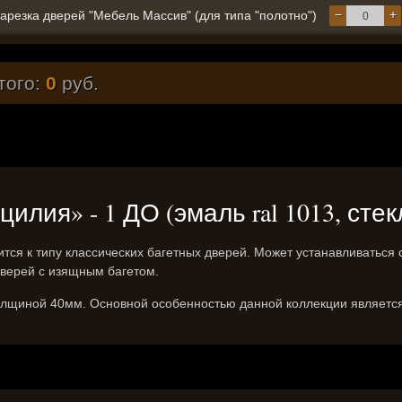
−
+
арезка дверей "Мебель Массив" (для типа "полотно")
того:
0
руб.
лия» - 1 ДО (эмаль ral 1013, сте
тся к типу классических багетных дверей. Может устанавливатьс
дверей с изящным багетом.
олщиной 40мм. Основной особенностью данной коллекции является