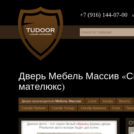
+7 (916) 144-07-00
Дверь Мебель Массив «Сиц
мателюкс)
Двери производителя
Мебель Массив
:
Lume
Альфа
Венето
Сквейр Прямая
Сквейр Толедо
Сквэйр Кремона
Соло
Техн
О
Данное фото - это черно-белый
образец
формы двери.
Реальное фото вскоре будет доступно.