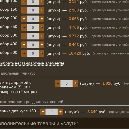
обор 100
−
+
(штуки)
—
2 184
руб.
(время доставки уточняйт
обор 150
−
+
(штуки)
—
2 568
руб.
(время доставки уточняйт
обор 200
−
+
(штуки)
—
3 068
руб.
(время доставки уточняйт
обор 250
−
+
(штуки)
—
4 706
руб.
(время доставки уточняйт
обор 300
−
+
(штуки)
—
5 772
руб.
(время доставки уточняйт
обор 400
−
+
(штуки)
—
8 403
руб.
(время доставки уточняйт
обор 500
−
+
(штуки)
—
10 429
руб.
(время доставки уточня
ыбрать нестандартные элементы
апольный плинтус
линтус прямой с
−
+
(штуки)
—
1 820
руб.
(вр
репежом (5 шт +
аморезы) (2 метра)
омплектация раздвижных дверей
арниз для купе 150
−
+
(штуки)
—
3 640
руб.
(время доста
ополнительные товары и услуги: