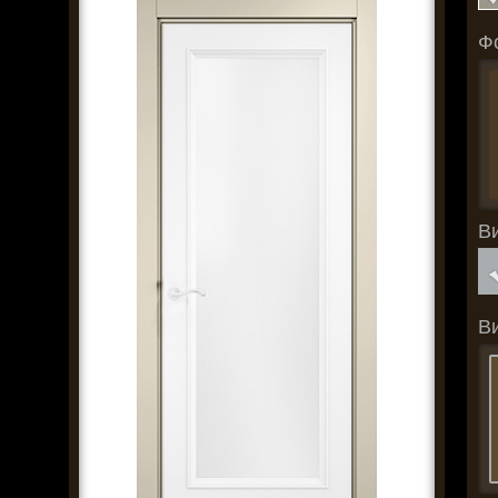
Ф
В
В