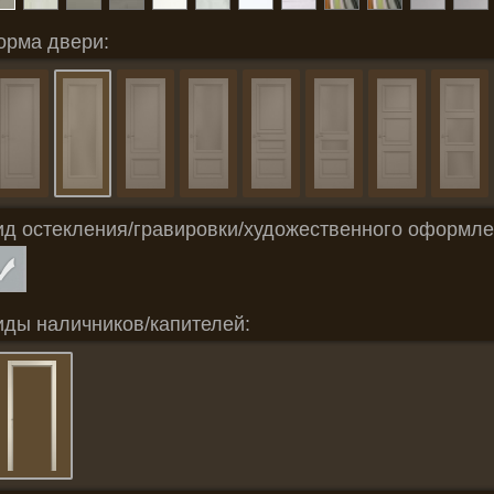
орма двери:
ид остекления/гравировки/художественного оформле
иды наличников/капителей: