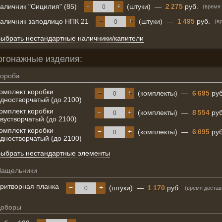
−
+
аличник "Сицилия" (85)
(штуки)
—
2 275
руб.
(время 
−
+
аличник заподлицо НПК 21
(штуки)
—
1 495
руб.
(в
ыбрать нестандартные наличники/капители
огонажные изделия:
ороба
омплект коробки
−
+
(комплекты)
—
6 695
руб
дностворчатый (до 2100)
омплект коробки
−
+
(комплекты)
—
8 554
руб
вустворчатый (до 2100)
омплект коробки
−
+
(комплекты)
—
6 695
руб
дностворчатый (до 2100)
ыбрать нестандартные элементы
Нащельники
ритворная планка
−
+
(штуки)
—
1 170
руб.
(время достав
Доборы