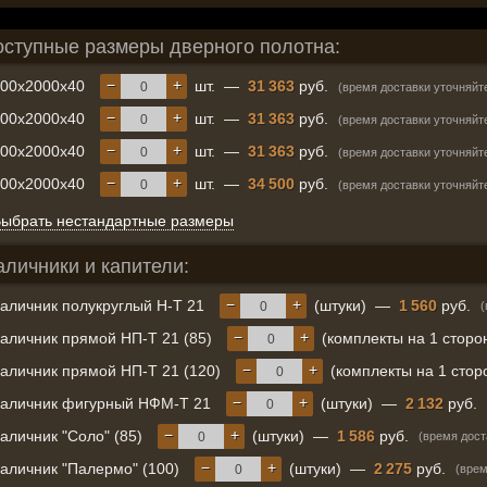
оступные размеры дверного полотна:
−
+
600x2000x40
шт.
—
31 363
руб.
(время доставки уточняйт
−
+
700x2000x40
шт.
—
31 363
руб.
(время доставки уточняйт
−
+
800x2000x40
шт.
—
31 363
руб.
(время доставки уточняйт
−
+
900x2000x40
шт.
—
34 500
руб.
(время доставки уточняйт
ыбрать нестандартные размеры
аличники и капители:
−
+
аличник полукруглый Н-Т 21
(штуки)
—
1 560
руб.
(
−
+
аличник прямой НП-Т 21 (85)
(комплекты на 1 сторо
−
+
аличник прямой НП-Т 21 (120)
(комплекты на 1 стор
−
+
аличник фигурный НФМ-Т 21
(штуки)
—
2 132
руб.
−
+
аличник "Соло" (85)
(штуки)
—
1 586
руб.
(время дост
−
+
аличник "Палермо" (100)
(штуки)
—
2 275
руб.
(врем