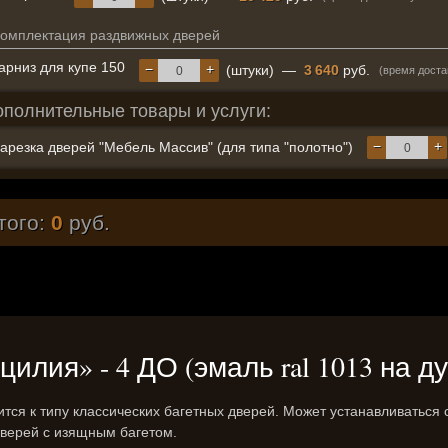
омплектация раздвижных дверей
арниз для купе 150
−
+
(штуки)
—
3 640
руб.
(время доста
ополнительные товары и услуги:
−
+
арезка дверей "Мебель Массив" (для типа "полотно")
того:
0
руб.
лия» - 4 ДО (эмаль ral 1013 на ду
тся к типу классических багетных дверей. Может устанавливатьс
дверей с изящным багетом.