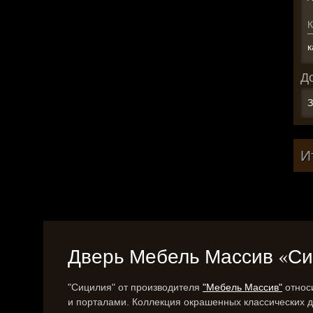
К
к
Д
З
И
Дверь Мебель Массив «Сици
"Сицилия" от производителя
"Мебель Массив"
относи
и порталами. Коллекция окрашенных классических 