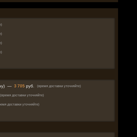
е)
е)
е)
е)
ну)
—
3 705
руб.
(время доставки уточняйте)
(время доставки уточняйте)
ремя доставки уточняйте)