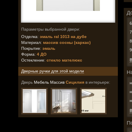
Д
Параметры выбранной двери:
Отделка:
эмаль ral 1013 на дубе
Материал:
массив сосны (каркас)
Покрытие:
эмаль
Форма:
4 ДО
В
Остекление
:
стекло мателюкс
Дверные ручки для этой модели
Н
Дверь
Мебель Массив
Сицилия
в интерьере:
н
н
н
В
П