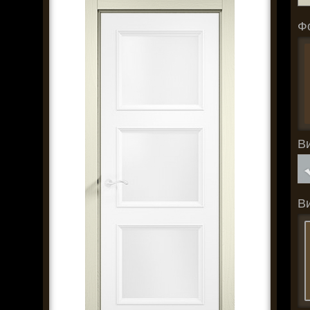
Ф
В
В