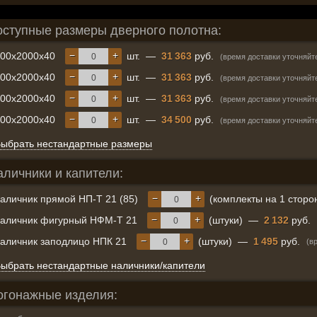
оступные размеры дверного полотна:
−
+
600x2000x40
шт.
—
31 363
руб.
(время доставки уточняйт
−
+
700x2000x40
шт.
—
31 363
руб.
(время доставки уточняйт
−
+
800x2000x40
шт.
—
31 363
руб.
(время доставки уточняйт
−
+
900x2000x40
шт.
—
34 500
руб.
(время доставки уточняйт
ыбрать нестандартные размеры
аличники и капители:
−
+
аличник прямой НП-Т 21 (85)
(комплекты на 1 сторо
−
+
аличник фигурный НФМ-Т 21
(штуки)
—
2 132
руб.
−
+
аличник заподлицо НПК 21
(штуки)
—
1 495
руб.
(в
ыбрать нестандартные наличники/капители
огонажные изделия: