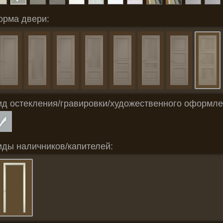
орма двери:
ид остекления/гравировки/художественного оформле
иды наличников/капителей: