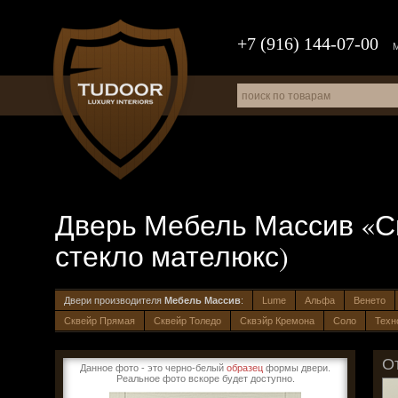
+7 (916) 144-07-00
Дверь Мебель Массив «Сиц
стекло мателюкс)
Двери производителя
Мебель Массив
:
Lume
Альфа
Венето
Сквейр Прямая
Сквейр Толедо
Сквэйр Кремона
Соло
Техн
О
Данное фото - это черно-белый
образец
формы двери.
Реальное фото вскоре будет доступно.