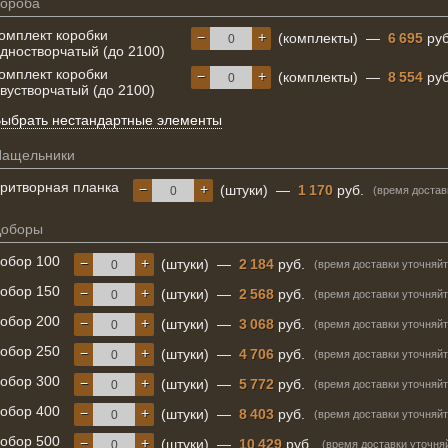
ороба
омплект коробки
−
+
(комплекты)
—
6 695
руб
дностворчатый (до 2100)
омплект коробки
−
+
(комплекты)
—
8 554
руб
вустворчатый (до 2100)
ыбрать нестандартные элементы
Нащельники
ритворная планка
−
+
(штуки)
—
1 170
руб.
(время достав
Доборы
обор 100
−
+
(штуки)
—
2 184
руб.
(время доставки уточняйт
обор 150
−
+
(штуки)
—
2 568
руб.
(время доставки уточняйт
обор 200
−
+
(штуки)
—
3 068
руб.
(время доставки уточняйт
обор 250
−
+
(штуки)
—
4 706
руб.
(время доставки уточняйт
обор 300
−
+
(штуки)
—
5 772
руб.
(время доставки уточняйт
обор 400
−
+
(штуки)
—
8 403
руб.
(время доставки уточняйт
обор 500
−
+
(штуки)
—
10 429
руб.
(время доставки уточня