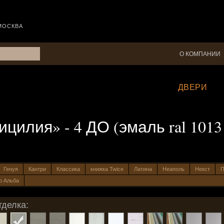
МОСКВА
О КОМПАНИИ
ДВЕРИ
илия» - 4 ДО (эмаль ral 1013
Генуя
Кантри
Классика
книжка Twice
Латина
Неаполь
Некст
П
о Альба
тделка: