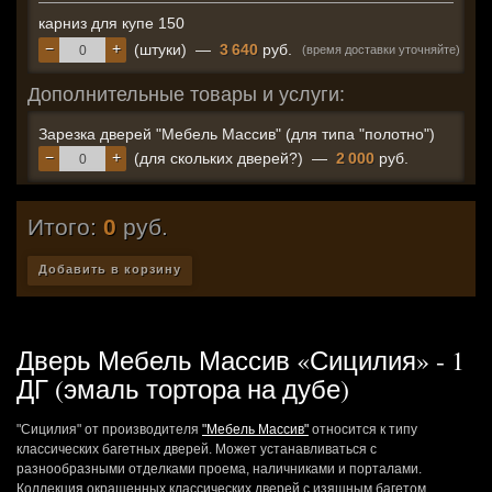
карниз для купе 150
−
+
(штуки)
—
3 640
руб.
(время доставки уточняйте)
Дополнительные товары и услуги:
Зарезка дверей "Мебель Массив" (для типа "полотно")
−
+
(для скольких дверей?)
—
2 000
руб.
Итого:
0
руб.
Добавить в корзину
Дверь Мебель Массив «Сицилия» - 1
ДГ (эмаль тортора на дубе)
"Сицилия" от производителя
"Мебель Массив"
относится к типу
классических багетных дверей. Может устанавливаться с
разнообразными отделками проема, наличниками и порталами.
Коллекция окрашенных классических дверей с изящным багетом.