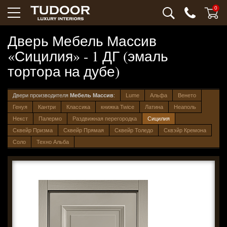
0
Дверь Мебель Массив
«Сицилия» - 1 ДГ (эмаль
тортора на дубе)
Двери производителя
Мебель Массив
:
Lume
Альфа
Венето
Генуя
Кантри
Классика
книжка Twice
Латина
Неаполь
Некст
Палермо
Раздвижная перегородка
Сицилия
Сквейр Призма
Сквейр Прямая
Сквейр Толедо
Сквэйр Кремона
Соло
Техно Альба