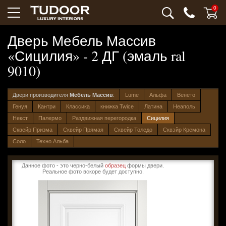
0
Дверь Мебель Массив
«Сицилия» - 2 ДГ (эмаль ral
9010)
Двери производителя
Мебель Массив
:
Lume
Альфа
Венето
Генуя
Кантри
Классика
книжка Twice
Латина
Неаполь
Некст
Палермо
Раздвижная перегородка
Сицилия
Сквейр Призма
Сквейр Прямая
Сквейр Толедо
Сквэйр Кремона
Соло
Техно Альба
Данное фото - это черно-белый
образец
формы двери.
Реальное фото вскоре будет доступно.