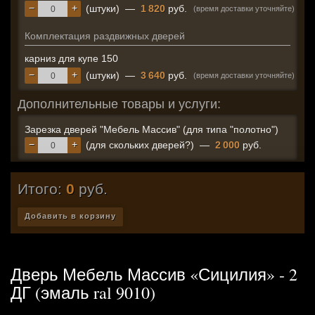
−
+
(штуки)
—
1 820
руб.
(время доставки уточняйте)
Комплектация раздвижных дверей
карниз для купе 150
−
+
(штуки)
—
3 640
руб.
(время доставки уточняйте)
Дополнительные товары и услуги:
Зарезка дверей "Мебель Массив" (для типа "полотно")
−
+
(для скольких дверей?)
—
2 000
руб.
Итого:
0
руб.
Добавить в корзину
Дверь Мебель Массив «Сицилия» - 2
ДГ (эмаль ral 9010)