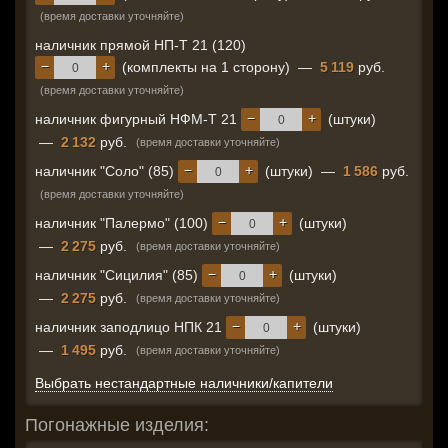
(время доставки уточняйте)
наличник прямой НП-Т 21 (120)
−
+
(комплекты на 1 сторону)
—
5 119
руб.
(время доставки уточняйте)
−
+
наличник фигурный НФМ-Т 21
(штуки)
—
2 132
руб.
(время доставки уточняйте)
−
+
наличник "Соло" (85)
(штуки)
—
1 586
руб.
(время доставки уточняйте)
−
+
наличник "Палермо" (100)
(штуки)
—
2 275
руб.
(время доставки уточняйте)
−
+
наличник "Сицилия" (85)
(штуки)
—
2 275
руб.
(время доставки уточняйте)
−
+
наличник заподлицо НПК 21
(штуки)
—
1 495
руб.
(время доставки уточняйте)
Выбрать нестандартные наличники/капители
Погонажные изделия: