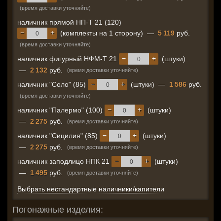
(время доставки уточняйте)
наличник прямой НП-Т 21 (120)
−
+
(комплекты на 1 сторону)
—
5 119
руб.
(время доставки уточняйте)
−
+
наличник фигурный НФМ-Т 21
(штуки)
—
2 132
руб.
(время доставки уточняйте)
−
+
наличник "Соло" (85)
(штуки)
—
1 586
руб.
(время доставки уточняйте)
−
+
наличник "Палермо" (100)
(штуки)
—
2 275
руб.
(время доставки уточняйте)
−
+
наличник "Сицилия" (85)
(штуки)
—
2 275
руб.
(время доставки уточняйте)
−
+
наличник заподлицо НПК 21
(штуки)
—
1 495
руб.
(время доставки уточняйте)
Выбрать нестандартные наличники/капители
Погонажные изделия: