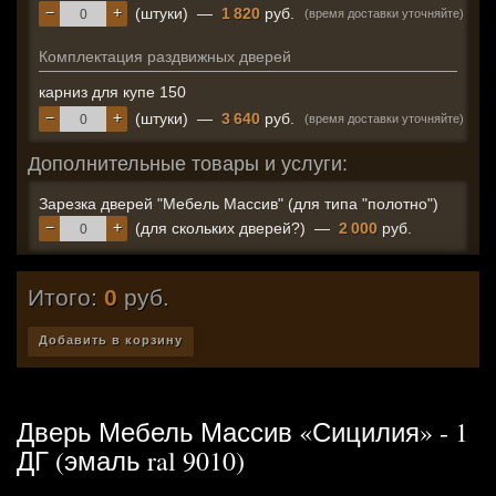
−
+
(штуки)
—
1 820
руб.
(время доставки уточняйте)
Комплектация раздвижных дверей
карниз для купе 150
−
+
(штуки)
—
3 640
руб.
(время доставки уточняйте)
Дополнительные товары и услуги:
Зарезка дверей "Мебель Массив" (для типа "полотно")
−
+
(для скольких дверей?)
—
2 000
руб.
Итого:
0
руб.
Добавить в корзину
Дверь Мебель Массив «Сицилия» - 1
ДГ (эмаль ral 9010)