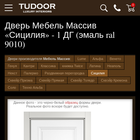
0
Дверь Мебель Массив
«Сицилия» - 1 ДГ (эмаль ral
9010)
Двери производителя
Мебель Массив
:
Lume
Альфа
Венето
Генуя
Кантри
Классика
книжка Twice
Латина
Неаполь
Некст
Палермо
Раздвижная перегородка
Сицилия
Сквейр Призма
Сквейр Прямая
Сквейр Толедо
Сквэйр Кремона
Соло
Техно Альба
Данное фото - это черно-белый
образец
формы двери.
Реальное фото вскоре будет доступно.