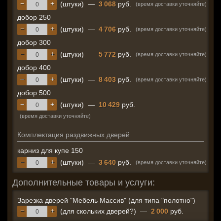
−
+
(штуки)
—
3 068
руб.
(время доставки уточняйте)
добор 250
−
+
(штуки)
—
4 706
руб.
(время доставки уточняйте)
добор 300
−
+
(штуки)
—
5 772
руб.
(время доставки уточняйте)
добор 400
−
+
(штуки)
—
8 403
руб.
(время доставки уточняйте)
добор 500
−
+
(штуки)
—
10 429
руб.
(время доставки уточняйте)
Комплектация раздвижных дверей
карниз для купе 150
−
+
(штуки)
—
3 640
руб.
(время доставки уточняйте)
Дополнительные товары и услуги:
Зарезка дверей "Мебель Массив" (для типа "полотно")
−
+
(для скольких дверей?)
—
2 000
руб.