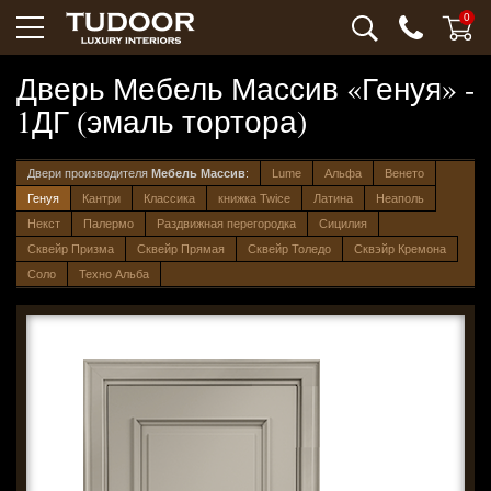
0
Дверь Мебель Массив «Генуя» -
1ДГ (эмаль тортора)
Двери производителя
Мебель Массив
:
Lume
Альфа
Венето
Генуя
Кантри
Классика
книжка Twice
Латина
Неаполь
Некст
Палермо
Раздвижная перегородка
Сицилия
Сквейр Призма
Сквейр Прямая
Сквейр Толедо
Сквэйр Кремона
Соло
Техно Альба