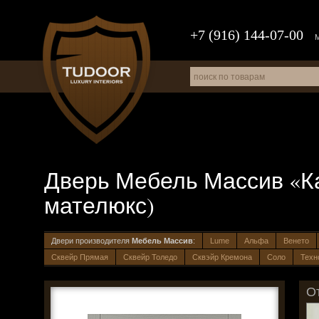
+7 (916) 144-07-00
Дверь Мебель Массив «Кан
мателюкс)
Двери производителя
Мебель Массив
:
Lume
Альфа
Венето
Сквейр Прямая
Сквейр Толедо
Сквэйр Кремона
Соло
Техн
О