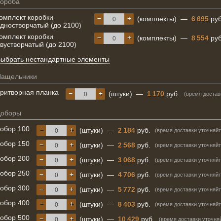
ороба
омплект коробки
−
+
(комплекты)
—
6 695
руб
дностворчатый (до 2100)
омплект коробки
−
+
(комплекты)
—
8 554
руб
вустворчатый (до 2100)
ыбрать нестандартные элементы
Нащельники
ритворная планка
−
+
(штуки)
—
1 170
руб.
(время достав
Доборы
обор 100
−
+
(штуки)
—
2 184
руб.
(время доставки уточняйт
обор 150
−
+
(штуки)
—
2 568
руб.
(время доставки уточняйт
обор 200
−
+
(штуки)
—
3 068
руб.
(время доставки уточняйт
обор 250
−
+
(штуки)
—
4 706
руб.
(время доставки уточняйт
обор 300
−
+
(штуки)
—
5 772
руб.
(время доставки уточняйт
обор 400
−
+
(штуки)
—
8 403
руб.
(время доставки уточняйт
обор 500
−
+
(штуки)
—
10 429
руб.
(время доставки уточня