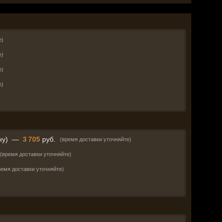
е)
е)
е)
е)
ну)
—
3 705
руб.
(время доставки уточняйте)
(время доставки уточняйте)
ремя доставки уточняйте)