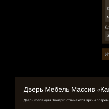
К
к
Д
З
И
Дверь Мебель Массив «Кант
Двери коллекции "Кантри" отличаются ярким совре