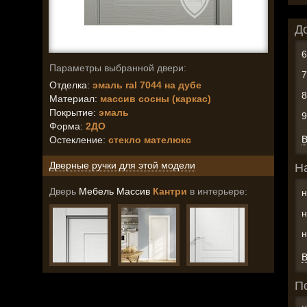
Д
Параметры выбранной двери:
Отделка:
эмаль ral 7044 на дубе
Материал:
массив сосны (каркас)
Покрытие:
эмаль
Форма:
2ДО
В
Остекление
:
стекло мателюкс
Дверные ручки для этой модели
Н
Дверь
Мебель Массив
Кантри
в интерьере:
н
н
н
В
П