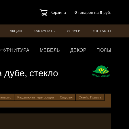
Корзина
—
0
товаров
на
0
руб.
АКЦИИ
КАК КУПИТЬ
УСЛУГИ
КОНТАКТЫ
ФУРНИТУРА
МЕБЕЛЬ
ДЕКОР
ПОЛЫ
 дубе, стекло
алермо
Раздвижная перегородка
Сицилия
Сквейр Призма