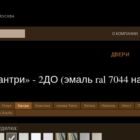
МОСКВА
О КОМПАНИИ
ДВЕРИ
три» - 2ДО (эмаль ral 7044 на
Генуя
Кантри
Классика
книжка Twice
Латина
Неаполь
Некст
П
о Альба
тделка: