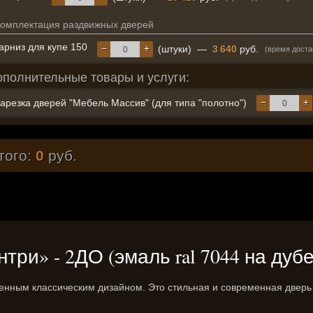
омплектация раздвижных дверей
арниз для купе 150
−
+
(штуки)
—
3 640
руб.
(время доста
ополнительные товары и услуги:
−
+
арезка дверей "Мебель Массив" (для типа "полотно")
того:
0
руб.
ри» - 2ДО (эмаль ral 7044 на дубе
менным классическим дизайном. Это стильная и современная дверь