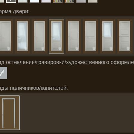
орма двери:
ид остекления/гравировки/художественного оформле
иды наличников/капителей: