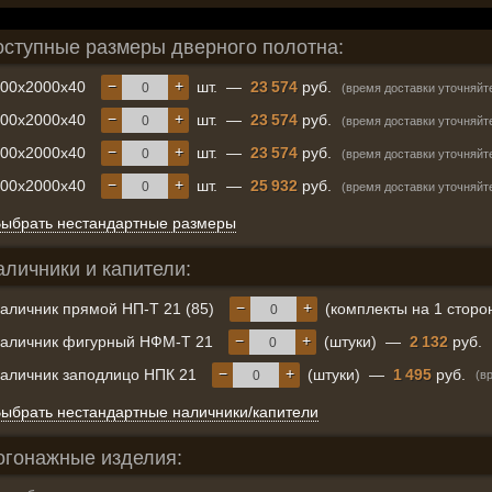
оступные размеры дверного полотна:
−
+
600x2000x40
шт.
—
23 574
руб.
(время доставки уточняйт
−
+
700x2000x40
шт.
—
23 574
руб.
(время доставки уточняйт
−
+
800x2000x40
шт.
—
23 574
руб.
(время доставки уточняйт
−
+
900x2000x40
шт.
—
25 932
руб.
(время доставки уточняйт
ыбрать нестандартные размеры
аличники и капители:
−
+
аличник прямой НП-Т 21 (85)
(комплекты на 1 сторо
−
+
аличник фигурный НФМ-Т 21
(штуки)
—
2 132
руб.
−
+
аличник заподлицо НПК 21
(штуки)
—
1 495
руб.
(в
ыбрать нестандартные наличники/капители
огонажные изделия: