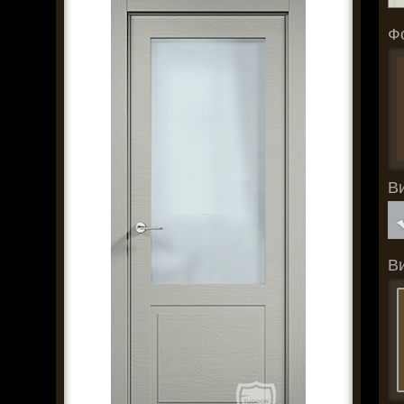
Ф
В
В