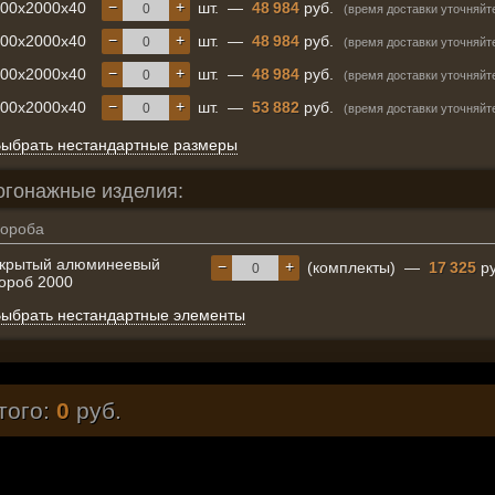
−
+
600x2000x40
шт.
—
48 984
руб.
(время доставки уточняйт
−
+
700x2000x40
шт.
—
48 984
руб.
(время доставки уточняйт
−
+
800x2000x40
шт.
—
48 984
руб.
(время доставки уточняйт
−
+
900x2000x40
шт.
—
53 882
руб.
(время доставки уточняйт
ыбрать нестандартные размеры
огонажные изделия:
ороба
скрытый алюминеевый
−
+
(комплекты)
—
17 325
ру
ороб 2000
ыбрать нестандартные элементы
того:
0
руб.