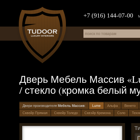
+7 (916) 144-07-00
Дверь Мебель Массив «Lu
/ стекло (кромка белый м
Двери производителя
Мебель Массив
:
Lume
Альфа
Венето
Сквейр Прямая
Сквейр Толедо
Сквэйр Кремона
Соло
Техн
Т