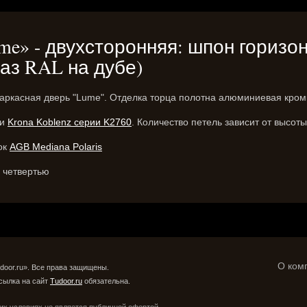
e» - двухсторонняя: шпон горизон
аз RAL на дубе)
аркасная дверь "Lume". Отделка торца полотна алюминиевая кром
ли
Krona Koblenz серии K2760
. Количество петель зависит от высот
ок
AGB Mediana Polaris
с четвертью
О ком
door.ru». Все права защищены.
сылка на сайт
Tudoor.ru
обязательна.