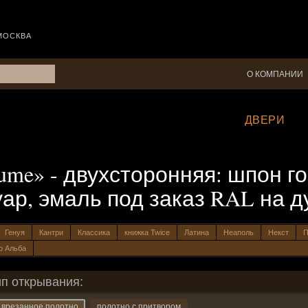
МОСКВА
О КОМПАНИИ
ДВЕРИ
me» - двухсторонняя: шпон г
уар, эмаль под заказ RAL на д
Генуя
Кантри
Классика
книжка Twice
Латина
Неаполь
Некст
П
о Альба
ип открывания:
врезанное полотно
полотно с притвором