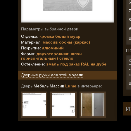
Параметры выбранной двери:
Отделка:
кромка белый муар
В
Материал:
массив сосны (каркас)
Покрытие:
алюминий
П
Форма:
двухсторонняя: шпон
горизонтальный / стекло
К
Остекление
:
эмаль под заказ RAL на дубе
к
Дверные ручки для этой модели
В
Дверь
Мебель Массив
Lume
в интерьере:
И