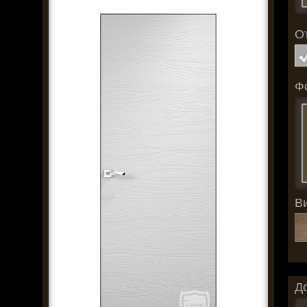
О
Ф
В
Д