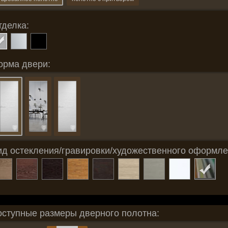
тделка:
орма двери:
ид остекления/гравировки/художественного оформле
оступные размеры дверного полотна: